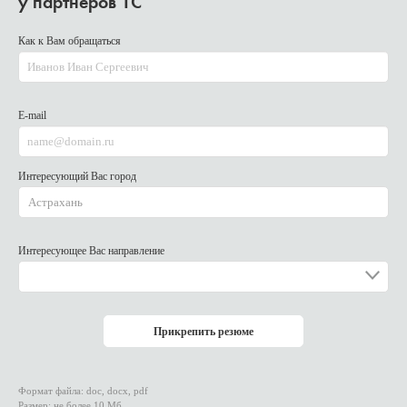
у партнеров 1С
Как к Вам обращаться
Иванов Иван Сергеевич
E-mail
name@domain.ru
Интересующий Вас город
Интересующее Вас направление
Прикрепить резюме
Формат файла: doc, docx, pdf
Размер: не более 10 Мб