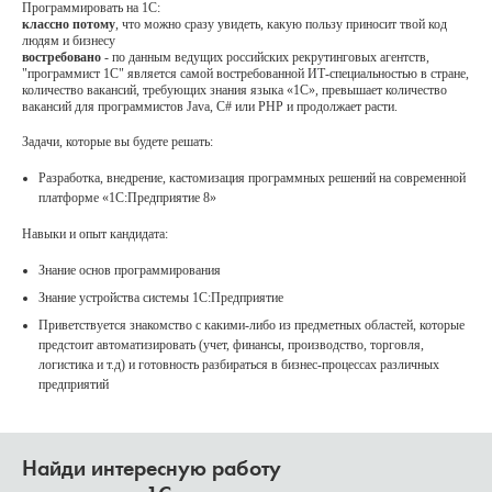
Программировать на 1С:
классно потому
, что можно сразу увидеть, какую пользу приносит твой код
людям и бизнесу
востребовано
- по данным ведущих российских рекрутинговых агентств,
"программист 1С" является самой востребованной ИТ-специальностью в стране,
количество вакансий, требующих знания языка «1С», превышает количество
вакансий для программистов Java, C# или PHP и продолжает расти.
Задачи, которые вы будете решать:
Разработка, внедрение, кастомизация программных решений на современной
платформе «1С:Предприятие 8»
Навыки и опыт кандидата:
Знание основ программирования
Знание устройства системы 1С:Предприятие
Приветствуется знакомство с какими-либо из предметных областей, которые
предстоит автоматизировать (учет, финансы, производство, торговля,
логистика и т.д) и готовность разбираться в бизнес-процессах различных
предприятий
Найди интересную работу