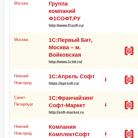
Группа
Москва
компаний
Ф1СОФТ.РУ
http://www.f1soft.ru/
1С:Первый Бит,
Москва
Москва – м.
Войковская
http://www.1cbit.ru/
1С:Апрель Софт
Нижний
Новгород
https://aprsoft.ru/
1С:Франчайзинг
Санкт-
Петербург
Софт-Маркет
http://soft-market.ru
Компания
Нижний
Новгород
КомплектСофт