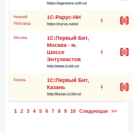
https://agentura-soft.ru/
1С-Рарус-НН
Нижний
Новгород
https://rarus.ru/nn/
1С:Первый Бит,
Москва
Москва - м.
Шоссе
Энтузиастов
http://www.1cbit.ru/
1С:Первый Бит,
Казань
Казань
http://kazan.1cbit.ru/
1
2
3
4
5
6
7
8
9
10
Следующая
>>