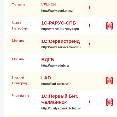
Ташкент
VENKON
http://www.venkon.uz/
1С-РАРУС-СПБ
Санкт-
Петербург
https://rarus.ru/?city=spb
1С:Сервистренд
Москва
http://www.servicetrend.ru/
ВДГБ
Москва
http://www.vdgb.ru
LAD
Нижний
Новгород
https://lad-corp.ru/
1С:Первый Бит,
Челябинск
Челябинск
http://chelyabinsk.1cbit.ru/