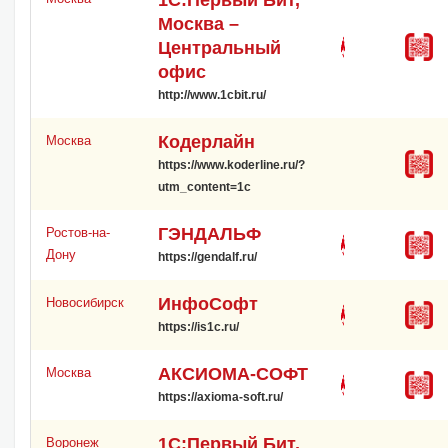
Москва –
Центральный
офис
http://www.1cbit.ru/
Кодерлайн
Москва
https://www.koderline.ru/?
utm_content=1c
ГЭНДАЛЬФ
Ростов-на-
Дону
https://gendalf.ru/
ИнфоСофт
Новосибирск
https://is1c.ru/
АКСИОМА-СОФТ
Москва
https://axioma-soft.ru/
1С:Первый Бит,
Воронеж