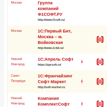
Группа
Москва
компаний
Ф1СОФТ.РУ
http://www.f1soft.ru/
1С:Первый Бит,
Москва
Москва – м.
Войковская
http://www.1cbit.ru/
1С:Апрель Софт
Нижний
Новгород
https://aprsoft.ru/
1С:Франчайзинг
Санкт-
Петербург
Софт-Маркет
http://soft-market.ru
Компания
Нижний
Новгород
КомплектСофт