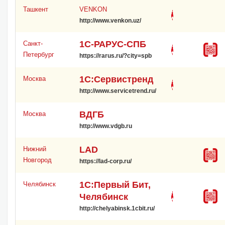
Ташкент
VENKON
http://www.venkon.uz/
1С-РАРУС-СПБ
Санкт-
Петербург
https://rarus.ru/?city=spb
1С:Сервистренд
Москва
http://www.servicetrend.ru/
ВДГБ
Москва
http://www.vdgb.ru
LAD
Нижний
Новгород
https://lad-corp.ru/
1С:Первый Бит,
Челябинск
Челябинск
http://chelyabinsk.1cbit.ru/