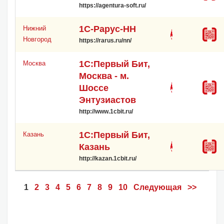
https://agentura-soft.ru/
1С-Рарус-НН
Нижний
Новгород
https://rarus.ru/nn/
1С:Первый Бит,
Москва
Москва - м.
Шоссе
Энтузиастов
http://www.1cbit.ru/
1С:Первый Бит,
Казань
Казань
http://kazan.1cbit.ru/
1
2
3
4
5
6
7
8
9
10
Следующая
>>