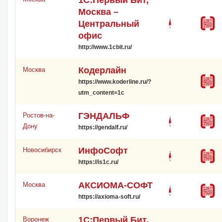
Москва –
Центральный
офис
http://www.1cbit.ru/
Кодерлайн
Москва
https://www.koderline.ru/?
utm_content=1c
ГЭНДАЛЬФ
Ростов-на-
Дону
https://gendalf.ru/
ИнфоСофт
Новосибирск
https://is1c.ru/
АКСИОМА-СОФТ
Москва
https://axioma-soft.ru/
1С:Первый Бит,
Воронеж