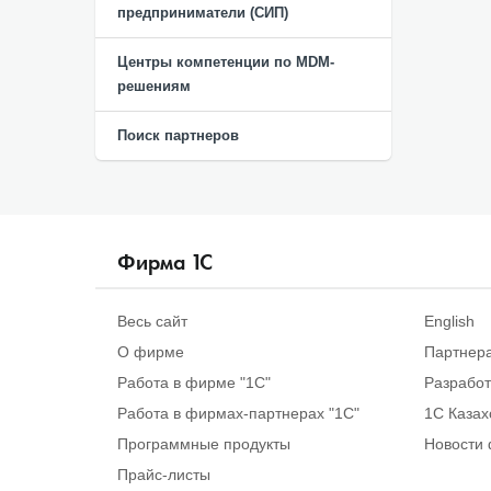
предприниматели (СИП)
Центры компетенции по MDM-
решениям
Поиск партнеров
Фирма
1
С
Весь сайт
English
О фирме
Партнер
Работа в фирме "1С"
Разрабо
Работа в фирмах-партнерах "1С"
1С Казах
Программные продукты
Новости 
Прайс-листы