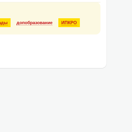
ады
допобразование
ИПКРО