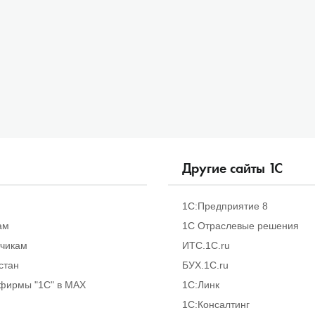
Другие сайты
1
С
1С:Предприятие 8
ам
1С Отраслевые решения
тчикам
ИТС.1C.ru
стан
БУХ.1С.ru
фирмы "1С" в MAX
1С:Линк
1С:Консалтинг