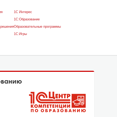
ия
1С Интерес
1С:Образование
 решения
Образовательные программы
1С:Игры
ованию