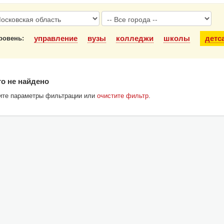
управление
вузы
колледжи
школы
детс
ровень:
о не найдено
ите параметры фильтрации или
очистите фильтр
.