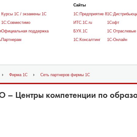
Cайты
Курсы 1С / экзамены 1С
1С:Предприятие 8
1С:Дистрибьюц
1С:Совместимо
ИТС.1C.ru
1Софт
я
Официальная поддержка
БУХ.1С
1С Отраслевые
ь
Партнерам
1С:Консалтинг
1С-Онлайн
Фирма 1С
Сеть партнеров фирмы 1С
О – Центры компетенции по образ