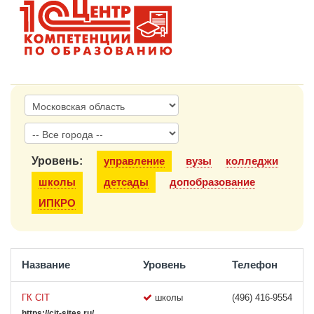
1С:Образование
Образовательные программы
1С:Игры
Уровень:
управление
вузы
колледжи
школы
детсады
допобразование
ИПКРО
Название
Уровень
Телефон
ГК CIT
школы
(496) 416-9554
https://cit-sites.ru/