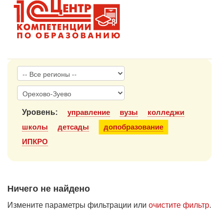
1С:Образование
Образовательные программы
1С:Игры
Уровень:
управление
вузы
колледжи
школы
детсады
допобразование
ИПКРО
Ничего не найдено
Измените параметры фильтрации или
очистите фильтр
.