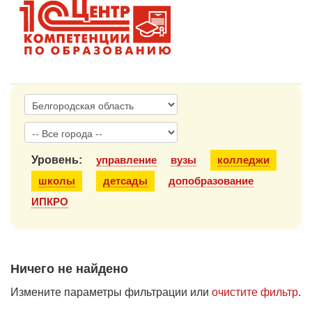
1С:Образование
Образовательные программы
1С:Игры
Уровень:
управление
вузы
колледжи
школы
детсады
допобразование
ИПКРО
Ничего не найдено
Измените параметры фильтрации или
очистите фильтр
.