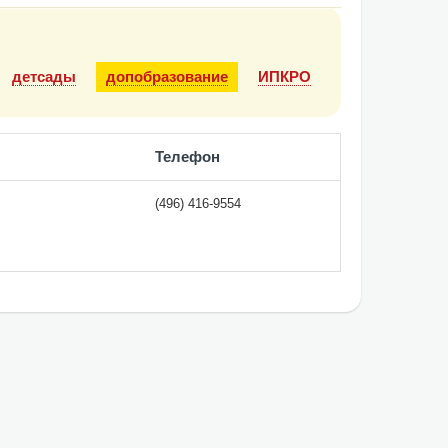
детсады
допобразование
ИПКРО
Телефон
(496) 416-9554