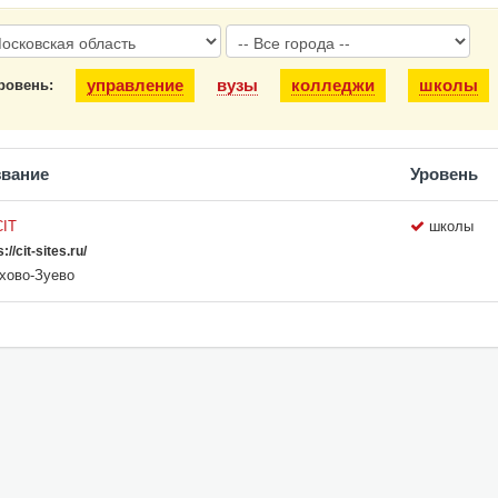
управление
вузы
колледжи
школы
ровень:
звание
Уровень
CIT
школы
://cit-sites.ru/
хово-Зуево