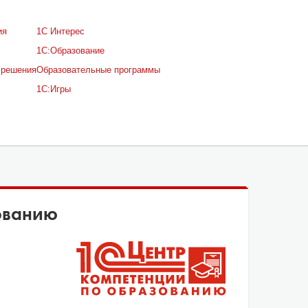
ия
1С Интерес
1С:Образование
 решения
Образовательные программы
1С:Игры
ованию