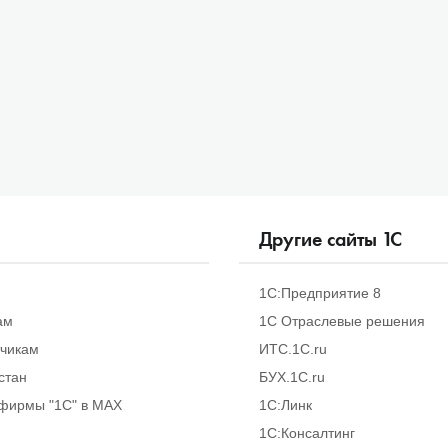
Другие сайты
1
С
1С:Предприятие 8
ам
1С Отраслевые решения
тчикам
ИТС.1C.ru
стан
БУХ.1С.ru
фирмы "1С" в MAX
1С:Линк
1С:Консалтинг