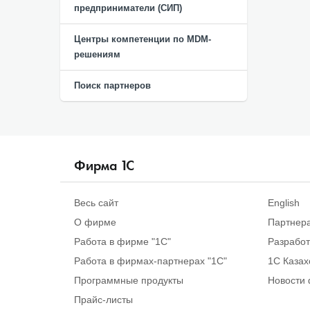
предприниматели (СИП)
Центры компетенции по MDM-
решениям
Поиск партнеров
Фирма
1
С
Весь сайт
English
О фирме
Партнер
Работа в фирме "1С"
Разрабо
Работа в фирмах-партнерах "1С"
1С Казах
Программные продукты
Новости 
Прайс-листы