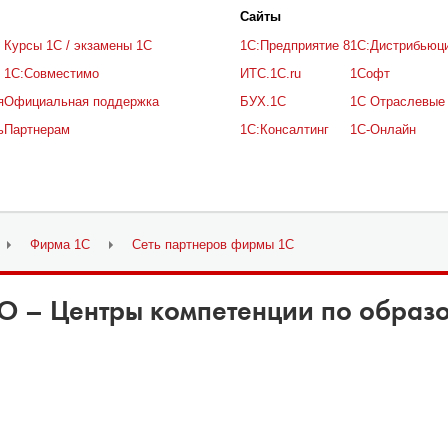
Cайты
Курсы 1С / экзамены 1С
1С:Предприятие 8
1С:Дистрибьюц
1С:Совместимо
ИТС.1C.ru
1Софт
я
Официальная поддержка
БУХ.1С
1С Отраслевые
ь
Партнерам
1С:Консалтинг
1С-Онлайн
Фирма 1С
Сеть партнеров фирмы 1С
О – Центры компетенции по образ