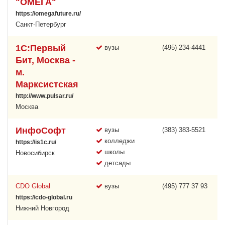
"ОМЕГА"
https://omegafuture.ru/
Санкт-Петербург
1С:Первый
вузы
(495) 234-4441
Бит, Москва -
м.
Марксистская
http://www.pulsar.ru/
Москва
ИнфоСофт
вузы
(383) 383-5521
колледжи
https://is1c.ru/
школы
Новосибирск
детсады
CDO Global
вузы
(495) 777 37 93
https://cdo-global.ru
Нижний Новгород