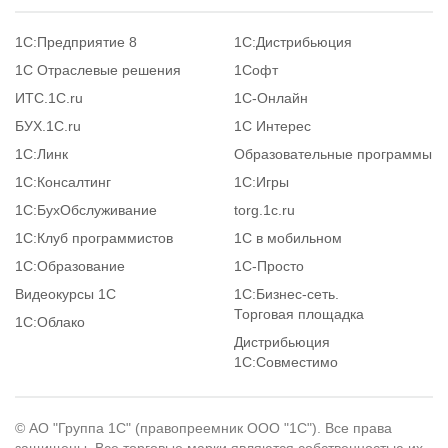
1С:Предприятие 8
1С:Дистрибьюция
1С Отраслевые решения
1Софт
ИТС.1C.ru
1С-Онлайн
БУХ.1С.ru
1С Интерес
1С:Линк
Образовательные программы
1С:Консалтинг
1С:Игры
1С:БухОбслуживание
torg.1c.ru
1С:Клуб программистов
1С в мобильном
1С:Образование
1C-Просто
Видеокурсы 1С
1С:Бизнес-сеть.
Торговая площадка
1С:Облако
Дистрибьюция
1С:Совместимо
© АО "Группа 1С" (правопреемник ООО "1С"). Все права
защищены. Все торговые марки являются собственностью их