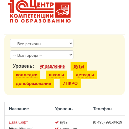
1С:Образование
Образовательные программы
1С:Игры
Уровень:
управление
вузы
колледжи
школы
детсады
допобразование
ИПКРО
Название
Уровень
Телефон
Дата Софт
вузы
(8 495) 991-04-19
колледжи
https://dtst.su/