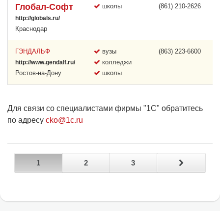
Глобал-Софт
школы
(861) 210-2626
http://globals.ru/
Краснодар
ГЭНДАЛЬФ
вузы
(863) 223-6600
колледжи
http://www.gendalf.ru/
Ростов-на-Дону
школы
Для связи со специалистами фирмы "1С" обратитесь
по адресу
cko@1c.ru
1
2
3