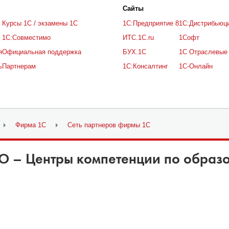
Cайты
Курсы 1С / экзамены 1С
1С:Предприятие 8
1С:Дистрибьюц
1С:Совместимо
ИТС.1C.ru
1Софт
я
Официальная поддержка
БУХ.1С
1С Отраслевые
ь
Партнерам
1С:Консалтинг
1С-Онлайн
Фирма 1С
Сеть партнеров фирмы 1С
О – Центры компетенции по образ