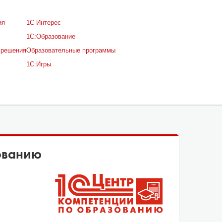
ия
1С Интерес
1С:Образование
 решения
Образовательные программы
1С:Игры
ованию