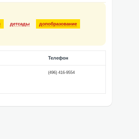
ы
детсады
допобразование
Телефон
(496) 416-9554