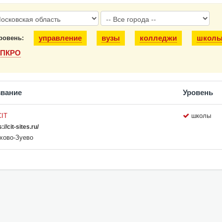
управление
вузы
колледжи
школ
ровень:
ПКРО
звание
Уровень
CIT
школы
://cit-sites.ru/
хово-Зуево