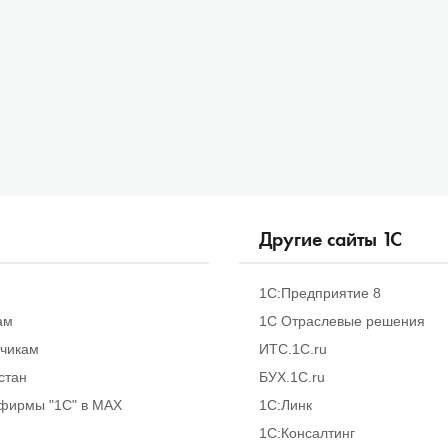
Другие сайты
1
С
1С:Предприятие 8
ам
1С Отраслевые решения
тчикам
ИТС.1C.ru
стан
БУХ.1С.ru
фирмы "1С" в MAX
1С:Линк
1С:Консалтинг