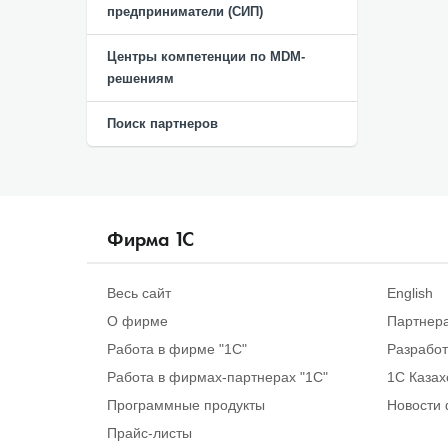
предприниматели (СИП)
Центры компетенции по MDM-
решениям
Поиск партнеров
Фирма
1
С
Весь сайт
English
О фирме
Партнер
Работа в фирме "1С"
Разрабо
Работа в фирмах-партнерах "1С"
1С Казах
Программные продукты
Новости 
Прайс-листы