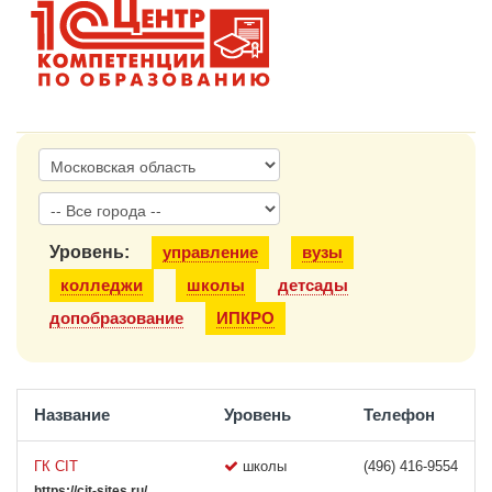
1С:Образование
Образовательные программы
1С:Игры
Уровень:
управление
вузы
колледжи
школы
детсады
допобразование
ИПКРО
Название
Уровень
Телефон
ГК CIT
школы
(496) 416-9554
https://cit-sites.ru/