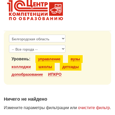
1С:Образование
Образовательные программы
1С:Игры
Уровень:
управление
вузы
колледжи
школы
детсады
допобразование
ИПКРО
Ничего не найдено
Измените параметры фильтрации или
очистите фильтр
.