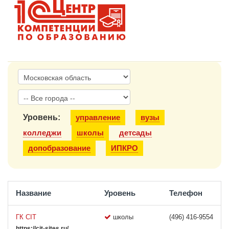
1С:Образование
Образовательные программы
1С:Игры
Уровень:
управление
вузы
колледжи
школы
детсады
допобразование
ИПКРО
Название
Уровень
Телефон
ГК CIT
школы
(496) 416-9554
https://cit-sites.ru/