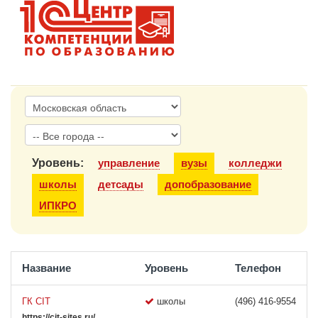
1С:Образование
Образовательные программы
1С:Игры
Уровень:
управление
вузы
колледжи
школы
детсады
допобразование
ИПКРО
Название
Уровень
Телефон
ГК CIT
школы
(496) 416-9554
https://cit-sites.ru/