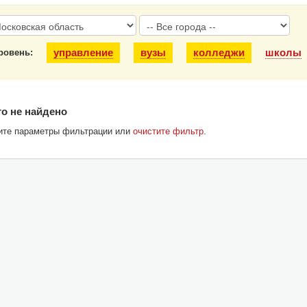
управление
вузы
колледжи
школы
ровень:
о не найдено
ите параметры фильтрации или
очистите фильтр
.