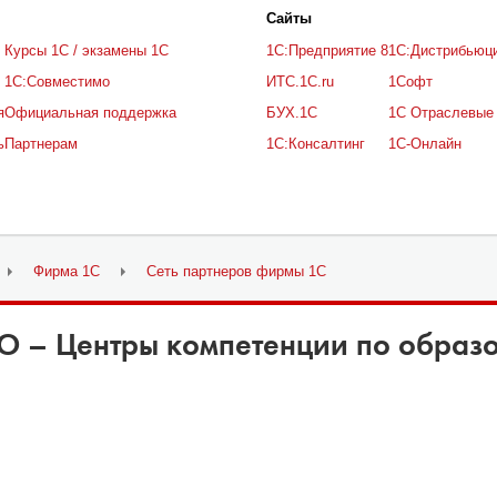
Cайты
Курсы 1С / экзамены 1С
1С:Предприятие 8
1С:Дистрибьюц
1С:Совместимо
ИТС.1C.ru
1Софт
я
Официальная поддержка
БУХ.1С
1С Отраслевые
ь
Партнерам
1С:Консалтинг
1С-Онлайн
Фирма 1С
Сеть партнеров фирмы 1С
О – Центры компетенции по образ