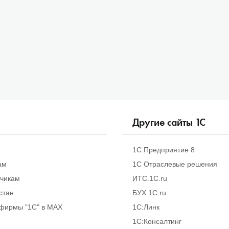
Другие сайты
1
С
1С:Предприятие 8
ам
1С Отраслевые решения
тчикам
ИТС.1C.ru
стан
БУХ.1С.ru
фирмы "1С" в MAX
1С:Линк
1С:Консалтинг