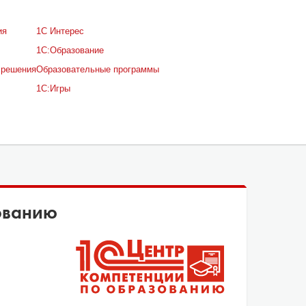
ия
1С Интерес
1С:Образование
 решения
Образовательные программы
1С:Игры
ованию