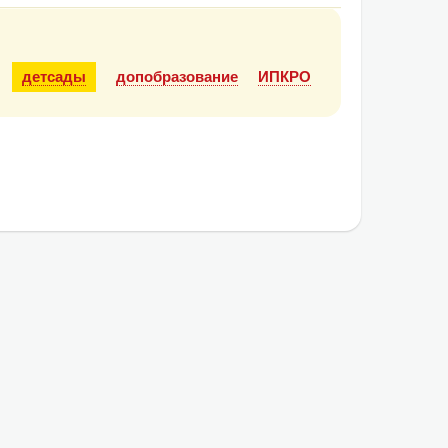
детсады
допобразование
ИПКРО