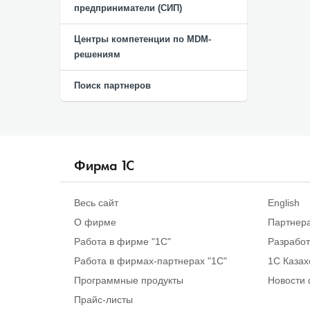
предприниматели (СИП)
Центры компетенции по MDM-
решениям
Поиск партнеров
Фирма
1
С
Весь сайт
English
О фирме
Партнер
Работа в фирме "1С"
Разрабо
Работа в фирмах-партнерах "1С"
1С Казах
Программные продукты
Новости 
Прайс-листы