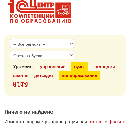
1С:Образование
Образовательные программы
1С:Игры
Уровень:
управление
вузы
колледжи
школы
детсады
допобразование
ИПКРО
Ничего не найдено
Измените параметры фильтрации или
очистите фильтр
.