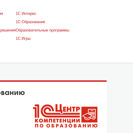
ия
1С Интерес
1С:Образование
 решения
Образовательные программы
1С:Игры
ованию