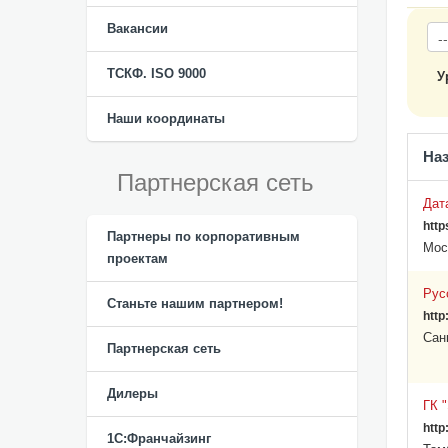
Вакансии
ТСКФ. ISO 9000
У
Наши координаты
На
Партнерская сеть
Дат
http
Партнеры по корпоративным
Мос
проектам
Рус
Станьте нашим партнером!
http
Сан
Партнерская сеть
Дилеры
ГК 
http
1С:Франчайзинг