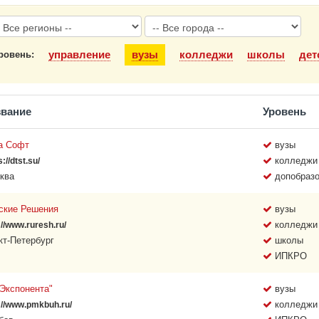
управление
вузы
колледжи
школы
дет
ровень:
звание
Уровень
а Софт
вузы
колледжи
s://dtst.su/
ква
допобразо
ские Решения
вузы
колледжи
://www.ruresh.ru/
кт-Петербург
школы
ИПКРО
"Экспонента"
вузы
колледжи
://www.pmkbuh.ru/