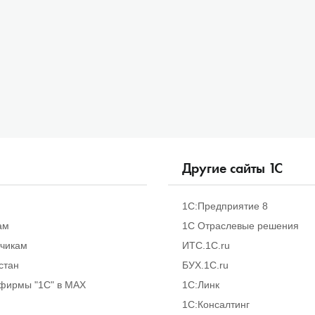
Другие сайты
1
С
1С:Предприятие 8
ам
1С Отраслевые решения
тчикам
ИТС.1C.ru
стан
БУХ.1С.ru
фирмы "1С" в MAX
1С:Линк
1С:Консалтинг