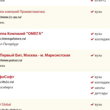
бов
ИПКРО
ппа компаний Промавтоматика
вузы
://www.1c-pa.ru/
ань
уппа Компаний "ОМЕГА"
вузы
s://omegafuture.ru/
колледжи
кт-Петербург
Первый Бит, Москва - м. Марксистская
вузы
://www.pulsar.ru/
ква
фоСофт
вузы
s://is1c.ru/
колледжи
осибирск
школы
детсады
 Global
вузы