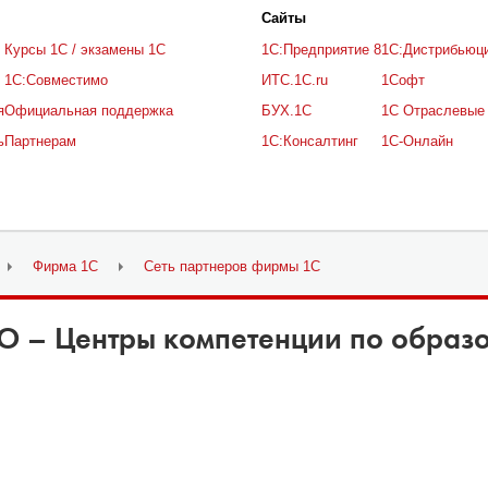
Cайты
Курсы 1С / экзамены 1С
1С:Предприятие 8
1С:Дистрибьюц
1С:Совместимо
ИТС.1C.ru
1Софт
я
Официальная поддержка
БУХ.1С
1С Отраслевые
ь
Партнерам
1С:Консалтинг
1С-Онлайн
Фирма 1С
Сеть партнеров фирмы 1С
О – Центры компетенции по образ