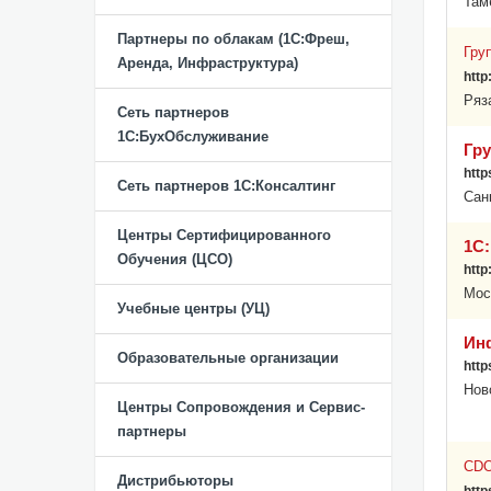
Там
Партнеры по облакам (1С:Фреш,
Гру
Аренда, Инфраструктура)
http
Ряз
Сеть партнеров
1С:БухОбслуживание
Гр
http
Сеть партнеров 1С:Консалтинг
Сан
Центры Сертифицированного
1С:
Обучения (ЦСО)
http
Мос
Учебные центры (УЦ)
Ин
Образовательные организации
http
Нов
Центры Сопровождения и Сервис-
партнеры
CDO
Дистрибьюторы