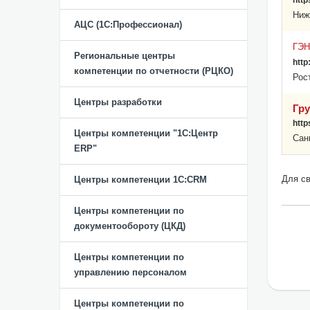
http
Ниж
АЦС (1С:Профессионал)
ГЭ
Региональные центры
http
компетенции по отчетности (РЦКО)
Рос
Центры разработки
Гр
http
Центры компетенции "1С:Центр
Сан
ERP"
Для св
Центры компетенции 1C:CRM
Центры компетенции по
документообороту (ЦКД)
Центры компетенции по
управлению персоналом
Центры компетенции по