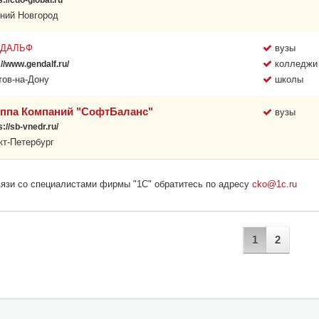
s://cdo-global.ru
ний Новгород
НДАЛЬФ
вузы
колледжи
://www.gendalf.ru/
тов-на-Дону
школы
уппа Компаний "СофтБаланс"
вузы
s://sb-vnedr.ru/
кт-Петербург
язи со специалистами фирмы "1С" обратитесь по адресу
cko@1c.ru
1
2