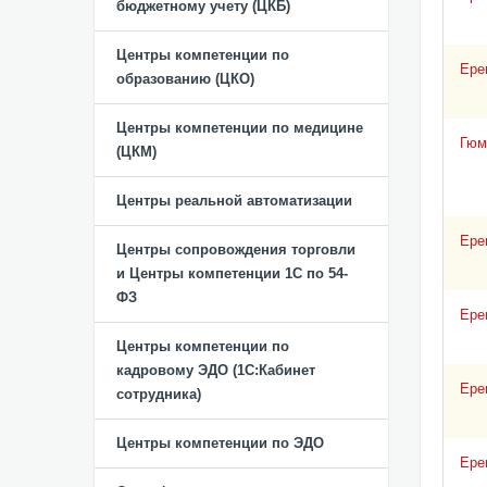
бюджетному учету (ЦКБ)
Центры компетенции по
Ере
образованию (ЦКО)
Центры компетенции по медицине
Гюм
(ЦКМ)
Центры реальной автоматизации
Ере
Центры сопровождения торговли
и Центры компетенции 1С по 54-
ФЗ
Ере
Центры компетенции по
кадровому ЭДО (1С:Кабинет
Ере
сотрудника)
Центры компетенции по ЭДО
Ере