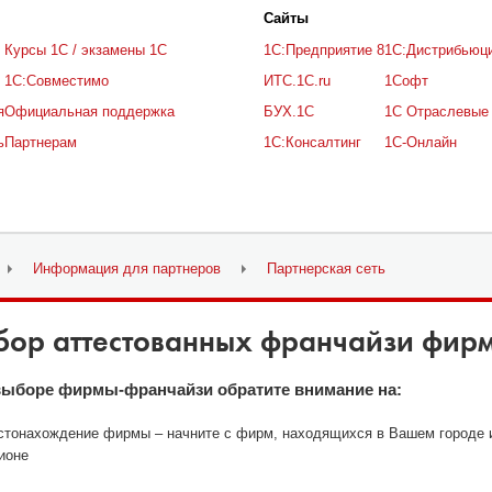
Cайты
Курсы 1С / экзамены 1С
1С:Предприятие 8
1С:Дистрибьюц
1С:Совместимо
ИТС.1C.ru
1Софт
я
Официальная поддержка
БУХ.1С
1С Отраслевые
ь
Партнерам
1С:Консалтинг
1С-Онлайн
Информация для партнеров
Партнерская сеть
бор аттестованных франчайзи фирм
выборе фирмы-франчайзи обратите внимание на:
тонахождение фирмы – начните с фирм, находящихся в Вашем городе 
ионе