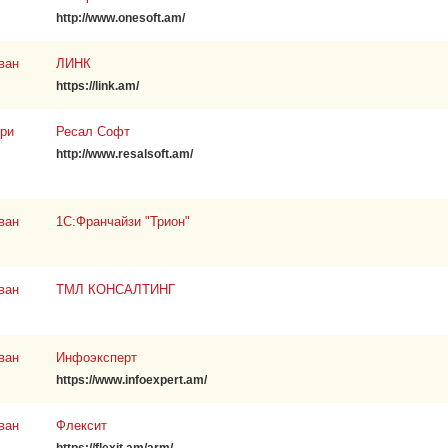
http://www.onesoft.am/
ван
ЛИНК
https://link.am/
ри
Ресал Софт
http://www.resalsoft.am/
ван
1С:Франчайзи "Трион"
ван
ТМЛ КОНСАЛТИНГ
ван
Инфоэксперт
https://www.infoexpert.am/
ван
Флексит