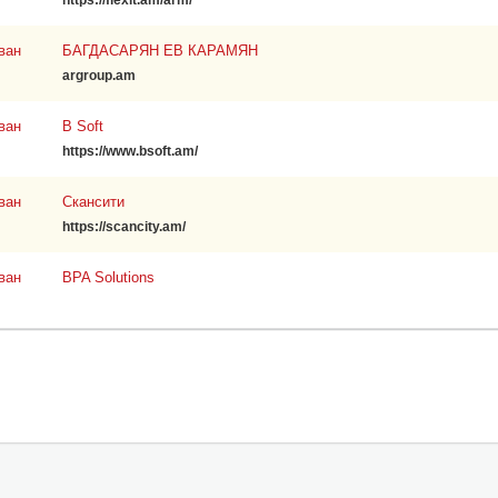
https://flexit.am/arm/
ван
БАГДАСАРЯН ЕВ КАРАМЯН
argroup.am
ван
B Soft
https://www.bsoft.am/
ван
Скансити
https://scancity.am/
ван
BPA Solutions