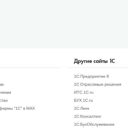
Другие сайты
1
С
1С:Предприятие 8
ам
1С Отраслевые решения
тчикам
ИТС.1C.ru
стан
БУХ.1С.ru
фирмы "1С" в MAX
1С:Линк
1С:Консалтинг
1С:БухОбслуживание