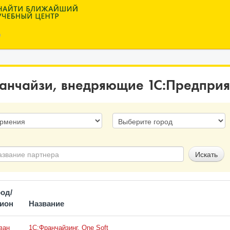
анчайзи, внедряющие
1
С:Предприя
од/
гион
Название
ван
1С:Франчайзинг. One Soft