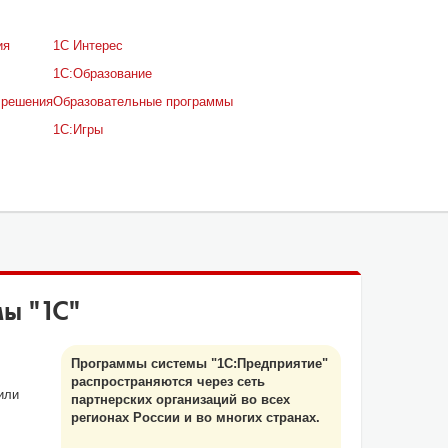
ия
1С Интерес
1С:Образование
 решения
Образовательные программы
1С:Игры
ы "
1
С"
Программы системы "1С:Предприятие"
распространяются через сеть
или
партнерских организаций во всех
регионах России и во многих странах.