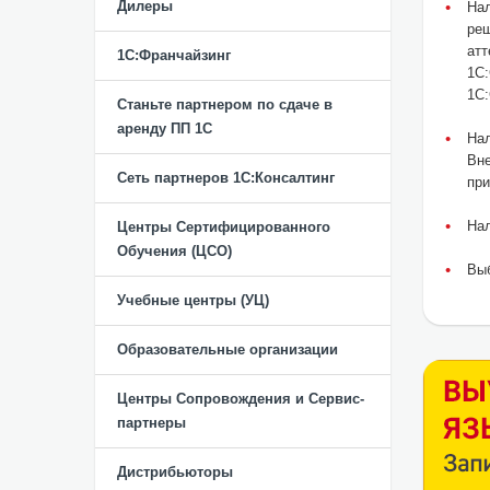
Дилеры
Нал
реш
атт
1С:Франчайзинг
1С:
1С:
Станьте партнером по сдаче в
аренду ПП 1С
Нал
Вн
Сеть партнеров 1С:Консалтинг
при
На
Центры Сертифицированного
Обучения (ЦСО)
Вы
Учебные центры (УЦ)
Образовательные организации
Центры Сопровождения и Сервис-
партнеры
Дистрибьюторы