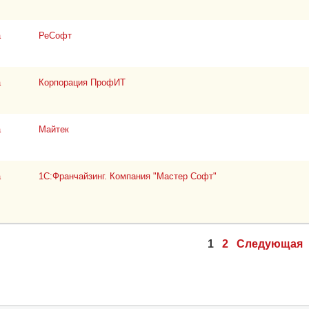
а
РеСофт
а
Корпорация ПрофИТ
а
Майтек
а
1С:Франчайзинг. Компания "Мастер Софт"
1
2
Следующая