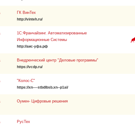
а
ГК ВинТех
http://vinteh.ru/
а
1С:Франчайзинг. Автоматизированные
Информационные Системы
http://аис-уфа.рф
а
Внедренческий центр "Деловые программы"
https://vcdp.ru/
а
"Колос-С"
https://xn----stbdlbsb.xn--p1ai/
а
Оумен- Цифровые решения
а
РусТех