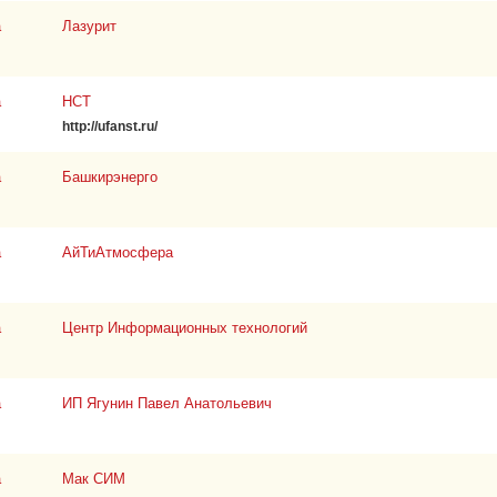
а
Лазурит
а
НСТ
http://ufanst.ru/
а
Башкирэнерго
а
АйТиАтмосфера
а
Центр Информационных технологий
а
ИП Ягунин Павел Анатольевич
а
Мак СИМ