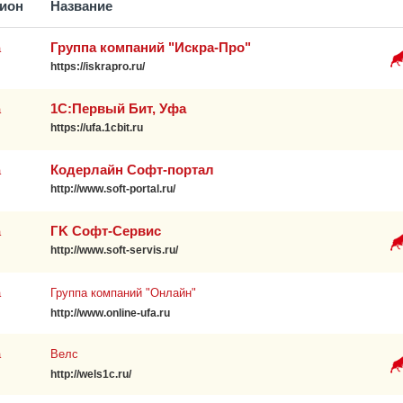
гион
Название
Группа компаний "Искра-Про"
а
https://iskrapro.ru/
1С:Первый Бит, Уфа
а
https://ufa.1cbit.ru
Кодерлайн Софт-портал
а
http://www.soft-portal.ru/
ГK Софт-Сервис
а
http://www.soft-servis.ru/
а
Группа компаний "Онлайн"
http://www.online-ufa.ru
а
Велс
http://wels1c.ru/