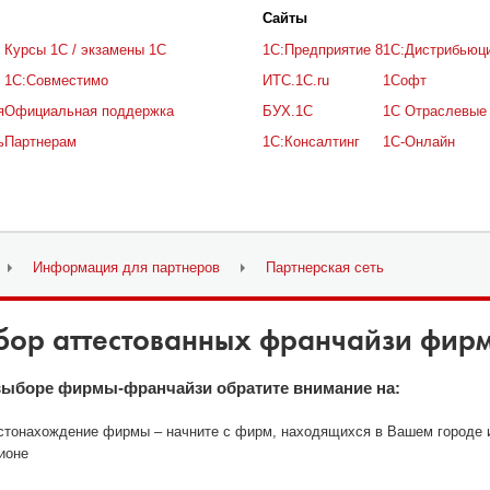
Cайты
Курсы 1С / экзамены 1С
1С:Предприятие 8
1С:Дистрибьюц
1С:Совместимо
ИТС.1C.ru
1Софт
я
Официальная поддержка
БУХ.1С
1С Отраслевые
ь
Партнерам
1С:Консалтинг
1С-Онлайн
Информация для партнеров
Партнерская сеть
бор аттестованных франчайзи фирм
выборе фирмы-франчайзи обратите внимание на:
тонахождение фирмы – начните с фирм, находящихся в Вашем городе 
ионе