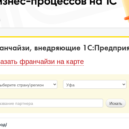
анчайзи, внедряющие 1С:Предприят
азать франчайзи на карте
од/