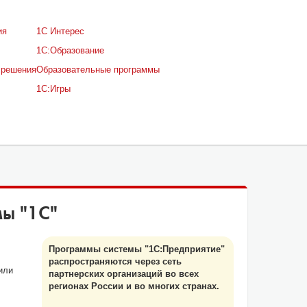
ия
1С Интерес
1С:Образование
 решения
Образовательные программы
1С:Игры
ы "1С"
Программы системы "1С:Предприятие"
распространяются через сеть
или
партнерских организаций во всех
регионах России и во многих странах.