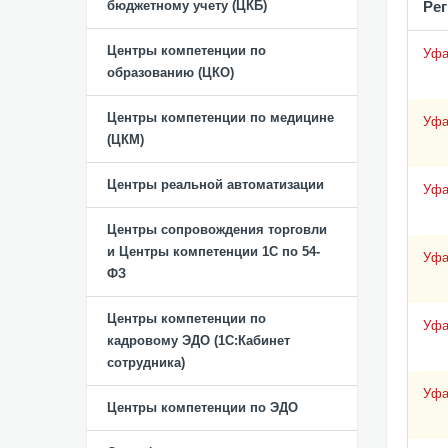
бюджетному учету (ЦКБ)
Ре
Центры компетенции по
Уф
образованию (ЦКО)
Центры компетенции по медицине
Уф
(ЦКМ)
Центры реальной автоматизации
Уф
Центры сопровождения торговли
и Центры компетенции 1С по 54-
Уф
ФЗ
Центры компетенции по
Уф
кадровому ЭДО (1С:Кабинет
сотрудника)
Уф
Центры компетенции по ЭДО