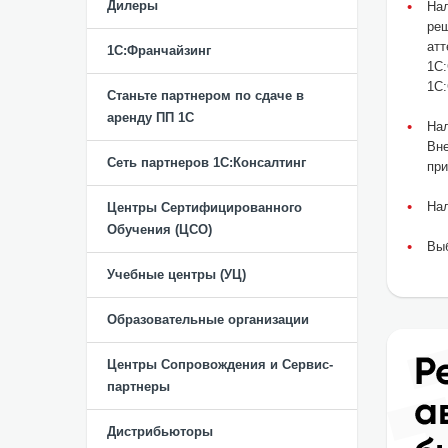
Дилеры
Нал
реш
атт
1С:Франчайзинг
1С:
1С:
Станьте партнером по сдаче в
аренду ПП 1С
Нал
Вн
Сеть партнеров 1С:Консалтинг
при
На
Центры Сертифицированного
Обучения (ЦСО)
Вы
Учебные центры (УЦ)
Образовательные организации
Центры Сопровождения и Сервис-
партнеры
Дистрибьюторы