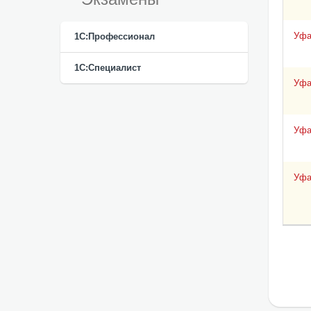
Уф
1С:Профессионал
1С:Специалист
Уф
Уф
Уф