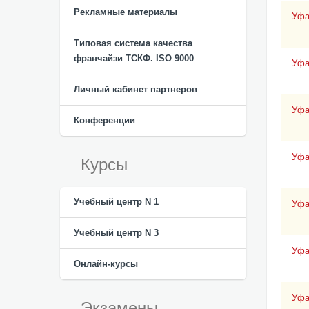
Рекламные материалы
Уф
Типовая система качества
франчайзи ТСКФ. ISO 9000
Уф
Личный кабинет партнеров
Уф
Конференции
Уф
Курсы
Учебный центр N 1
Уф
Учебный центр N 3
Уф
Онлайн-курсы
Уф
Экзамены