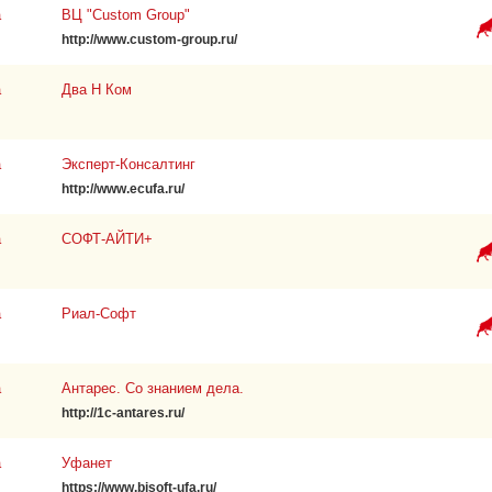
а
ВЦ "Custom Group"
http://www.custom-group.ru/
а
Два Н Ком
а
Эксперт-Консалтинг
http://www.ecufa.ru/
а
СОФТ-АЙТИ+
а
Риал-Софт
а
Антарес. Со знанием дела.
http://1c-antares.ru/
а
Уфанет
https://www.bisoft-ufa.ru/