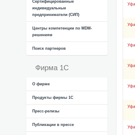
Сертифицированные
Уф
индивидуальные
предприниматели (СИП)
Уф
Центры компетенции по MDM-
решениям
Уф
Поиск партнеров
Уф
Фирма 1С
О фирме
Уф
Продукты фирмы 1C
Уф
Пресс-релизы
Публикации в прессе
Уф