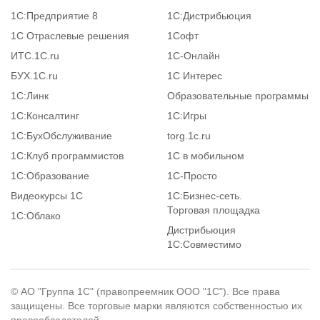
1С:Предприятие 8
1С:Дистрибьюция
1С Отраслевые решения
1Софт
ИТС.1C.ru
1С-Онлайн
БУХ.1С.ru
1С Интерес
1С:Линк
Образовательные программы
1С:Консалтинг
1С:Игры
1С:БухОбслуживание
torg.1c.ru
1С:Клуб программистов
1С в мобильном
1С:Образование
1C-Просто
Видеокурсы 1С
1С:Бизнес-сеть.
Торговая площадка
1С:Облако
Дистрибьюция
1С:Совместимо
© АО "Группа 1С" (правопреемник ООО "1С"). Все права
защищены. Все торговые марки являются собственностью их
правообладателей.