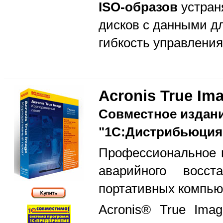
ISO-образов
устран
дисков с данными д
гибкость управлени
Acronis True Im
Совместное издани
"1С:Дистрибьюция
Профессиональное п
аварийного восс
портативных компью
Acronis® True Ima