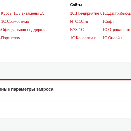
Cайты
Курсы 1С / экзамены 1С
1С:Предприятие 8
1С:Дистрибьюц
1С:Совместимо
ИТС.1C.ru
1Софт
я
Официальная поддержка
БУХ.1С
1С Отраслевые
ь
Партнерам
1С:Консалтинг
1С-Онлайн
рные параметры запроса