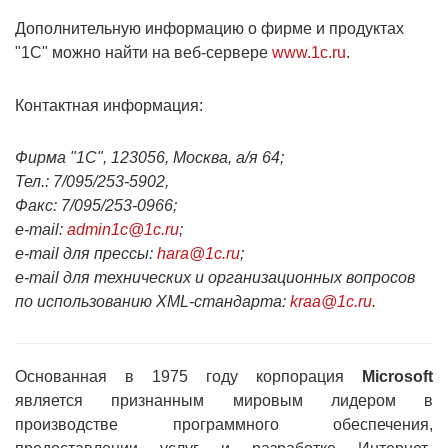
Дополнительную информацию о фирме и продуктах
"1С" можно найти на веб-сервере
www.1c.ru
.
Контактная информация:
Фирма "1С", 123056, Москва, а/я 64;
Тел.: 7/095/253-5902,
Факс: 7/095/253-0966;
e-mail:
admin1c@1c.ru
;
e-mail для прессы:
hara@1c.ru
;
e-mail для технических и организационных вопросов
по использованию XML-стандарта:
kraa@1c.ru
.
Основанная в 1975 году корпорация
Microsoft
является признанным мировым лидером в
производстве программного обеспечения,