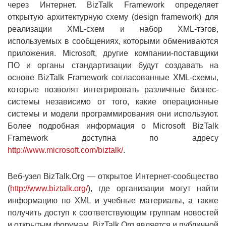
через Интернет. BizTalk Framework определяет
открытую архитектурную схему (design framework) для
реализации XML-схем и набор XML-тэгов,
используемых в сообщениях, которыми обмениваются
приложения. Microsoft, другие компании-поставщики
ПО и органы стандартизации будут создавать на
основе BizTalk Framework согласованные XML-схемы,
которые позволят интегрировать различные бизнес-
системы независимо от того, какие операционные
системы и модели программирования они используют.
Более подробная информация о Microsoft BizTalk
Framework доступна по адресу
http://www.microsoft.com/biztalk/
.
Веб-узел BizTalk.Org — открытое Интернет-сообщество
(
http://www.biztalk.org/
), где организации могут найти
информацию по XML и учебные материалы, а также
получить доступ к соответствующим группам новостей
и открытым форумам. BizTalk.Org является и публичной