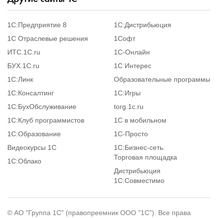
1С:Предприятие 8
1С:Дистрибьюция
1С Отраслевые решения
1Софт
ИТС.1C.ru
1С-Онлайн
БУХ.1С.ru
1С Интерес
1С:Линк
Образовательные программы
1С:Консалтинг
1С:Игры
1С:БухОбслуживание
torg.1c.ru
1С:Клуб программистов
1С в мобильном
1С:Образование
1C-Просто
Видеокурсы 1С
1С:Бизнес-сеть.
Торговая площадка
1С:Облако
Дистрибьюция
1С:Совместимо
© АО "Группа 1С" (правопреемник ООО "1С"). Все права