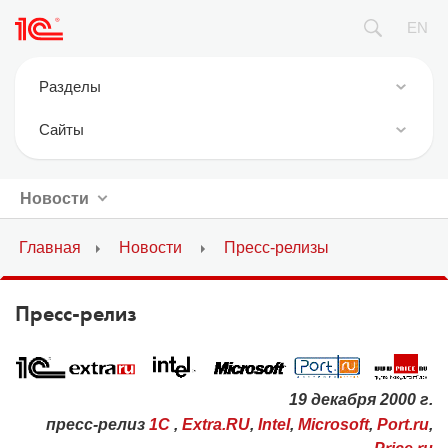
EN
Разделы
Новости
Cайты
Фирма 1С
1С:Предприятие 8
Продукция
Новости
ИТС.1C.ru
Где купить
БУХ.1С
Главная
Новости
Пресс-релизы
Курсы 1С / экзамены 1С
1С:Консалтинг
1С:Совместимо
Пресс-релиз
1С:Дистрибьюция
Официальная поддержка
1Софт
Партнерам
1С Отраслевые решения
19 декабря 2000 г.
1С-Онлайн
пресс-релиз
1C
,
Extra.RU
,
Intel
,
Microsoft
,
Port.ru
,
1С Интерес