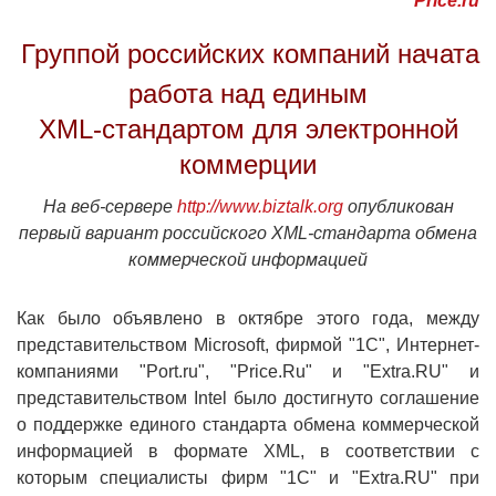
Price.ru
1С:Образование
Группой российских компаний начата
Образовательные программы
работа над единым
1С:Игры
XML-стандартом для электронной
коммерции
На веб-сервере
http://www.biztalk.org
опубликован
первый вариант российского XML-стандарта обмена
коммерческой информацией
Как было объявлено в октябре этого года, между
представительством Microsoft, фирмой "1С", Интернет-
компаниями "Port.ru", "Price.Ru" и "Extra.RU" и
представительством Intel было достигнуто соглашение
о поддержке единого стандарта обмена коммерческой
информацией в формате XML, в соответствии с
которым специалисты фирм "1С" и "Extra.RU" при