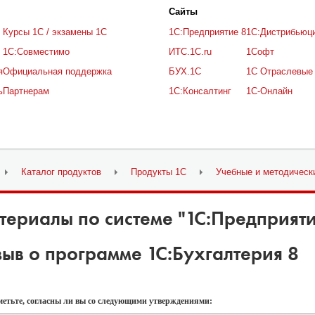
Cайты
Курсы 1С / экзамены 1С
1С:Предприятие 8
1С:Дистрибьюц
1С:Совместимо
ИТС.1C.ru
1Софт
я
Официальная поддержка
БУХ.1С
1С Отраслевые
ь
Партнерам
1С:Консалтинг
1С-Онлайн
Каталог продуктов
Продукты 1C
Учебные и методическ
териалы по системе "
1
С:Предприяти
зыв о программе
1
С:Бухгалтерия 8
метьте, согласны ли вы со следующими утверждениями: