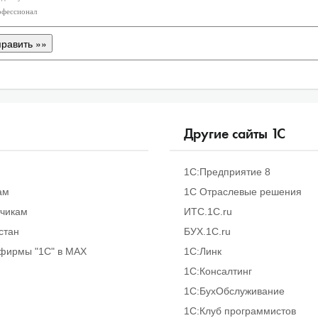
фессионал
Другие сайты
1
С
1С:Предприятие 8
ам
1С Отраслевые решения
тчикам
ИТС.1C.ru
стан
БУХ.1С.ru
фирмы "1С" в MAX
1С:Линк
1С:Консалтинг
1С:БухОбслуживание
1С:Клуб программистов