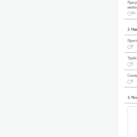
При р
необх
Да
2. Оц
Прост
0
Удобс
0
Соотв
0
3. Чт