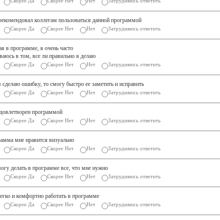
Скорее Да
Скорее Нет
Нет
Затрудняюсь ответить
рекомендовал коллегам пользоваться данной программой
Скорее Да
Скорее Нет
Нет
Затрудняюсь ответить
ая в программе, я очень часто
ваюсь в том, все ли правильно я делаю
Скорее Да
Скорее Нет
Нет
Затрудняюсь ответить
я сделаю ошибку, то смогу быстро ее заметить и исправить
Скорее Да
Скорее Нет
Нет
Затрудняюсь ответить
удовлетворен программой
Скорее Да
Скорее Нет
Нет
Затрудняюсь ответить
амма мне нравится визуально
Скорее Да
Скорее Нет
Нет
Затрудняюсь ответить
могу делать в программе все, что мне нужно
Скорее Да
Скорее Нет
Нет
Затрудняюсь ответить
егко и комфортно работать в программе
Скорее Да
Скорее Нет
Нет
Затрудняюсь ответить