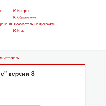
ия
1С Интерес
1С:Образование
 решения
Образовательные программы
1С:Игры
ие материалы
е" версии 8