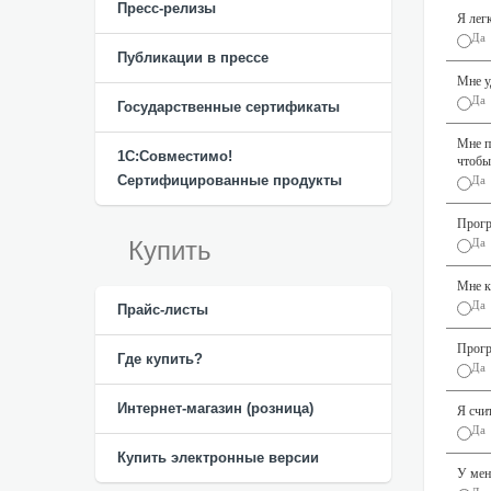
Пресс-релизы
Я лег
Да
Публикации в прессе
Мне у
Да
Государственные сертификаты
Мне п
1С:Совместимо!
чтобы
Сертифицированные продукты
Да
Прогр
Купить
Да
Мне к
Да
Прайс-листы
Прогр
Где купить?
Да
Интернет-магазин (розница)
Я счи
Да
Купить электронные версии
У мен