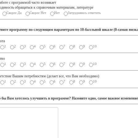
аботе с программой часто возникает
одимость обращаться к справочным материалам, литературе
Скорее Да
Скорее Нет
Нет
Затрудняюсь ответить
ените программу по следующим параметрам по 10-балльной шкале (0-самая низка
ота
1
2
3
4
5
6
7
8
9
10
тво
1
2
3
4
5
6
7
8
9
10
етствие Вашим потребностям (делает все, что Вам необходимо)
1
2
3
4
5
6
7
8
9
10
о бы Вам хотелось улучшить в программе? Назовите одно, самое важное изменение