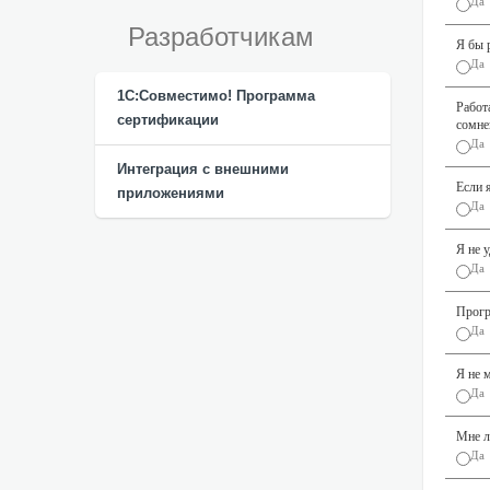
Да
Разработчикам
Я бы 
Да
1С:Совместимо! Программа
Работ
сертификации
сомне
Да
Интеграция с внешними
Если 
приложениями
Да
Я не 
Да
Прогр
Да
Я не 
Да
Мне л
Да