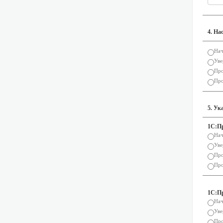
4. На
Нач
Уве
Про
Про
5. Ук
1С:П
Нач
Уве
Про
Про
1С:П
Нач
Уве
Про