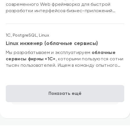
современного Web фреймворка для быстрой
разработки интерфейсов бизнес-приложений
разного масштаба: от однопользовательских, до
таких, где одновременно могут работать тысячи
пользователей.
1С, PostgreSQL, Linux
Linux инженер (облачные сервисы)
Мы разрабатываем и эксплуатируем
облачные
сервисы фирмы «1С»
, которыми пользуются сотни
тысяч пользователей. Ищем в команду опытного
специалиста, готового активно участвовать в
развитии инфраструктуры и надежности
облачных решений.
Показать ещё