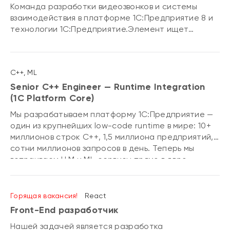
Команда разработки видеозвонков и системы
взаимодействия в платформе 1С:Предприятие 8 и
технологии 1С:Предприятие.Элемент ищет
frontend разработчика
C++, ML
Senior C++ Engineer — Runtime Integration
(1С Platform Core)
Мы разрабатываем платформу 1С:Предприятие —
один из крупнейших low-code runtime в мире: 10+
миллионов строк C++, 1,5 миллиона предприятий,
сотни миллионов запросов в день. Теперь мы
встраиваем LLM и ML-сервисы прямо в ядро
платформы — и ищем системного C++-инженера,
который сделает это правильно.
Горящая вакансия!
React
Front-End разработчик
Нашей задачей является разработка