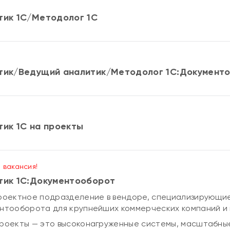
тик 1С/Методолог 1С
тик/Ведущий аналитик/Методолог 1С:Документ
тик 1С на проекты
 вакансия!
тик 1С:Документооборот
роектное подразделение в вендоре, специализирующие
нтооборота для крупнейших коммерческих компаний и 
роекты — это высоконагруженные системы, масштабны