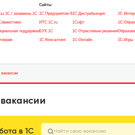
Cайты
сы 1С / экзамены 1С
1С:Предприятие 8
1С:Дистрибьюция
1С Интер
Совместимо
ИТС.1C.ru
1Софт
1С:Образ
циальная поддержка
БУХ.1С
1С Отраслевые решения
Образов
тнерам
1С:Консалтинг
1С-Онлайн
1С:Игры
 вакансии
 вакансии
бота в 1С