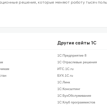
ационные решения, которые меняют работу тысяч поль
Другие сайты 1С
1С:Предприятие 8
ам
1С Отраслевые решения
тчикам
ИТС.1C.ru
стан
БУХ.1С.ru
1С:Линк
1С:Консалтинг
1С:БухОбслуживание
1С:Клуб программистов