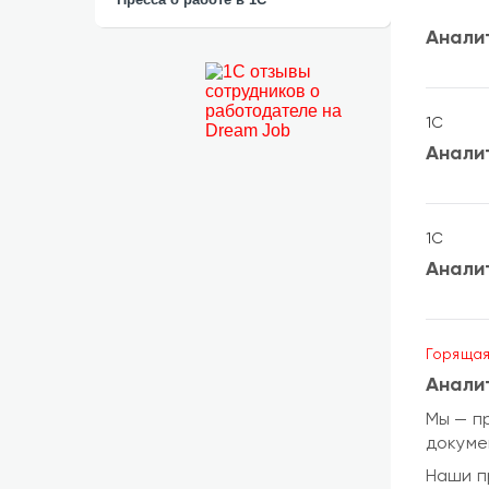
Анали
1С
Анали
1С
Анали
Горящая
Анали
Мы — п
докуме
Наши п