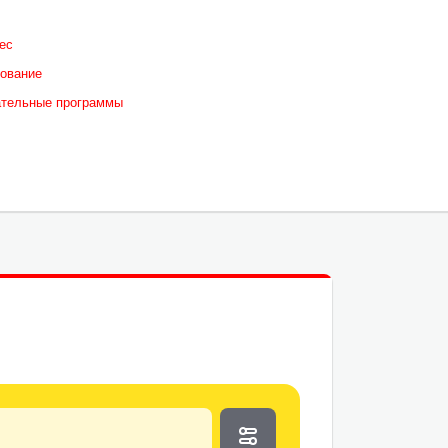
ес
ование
ательные программы