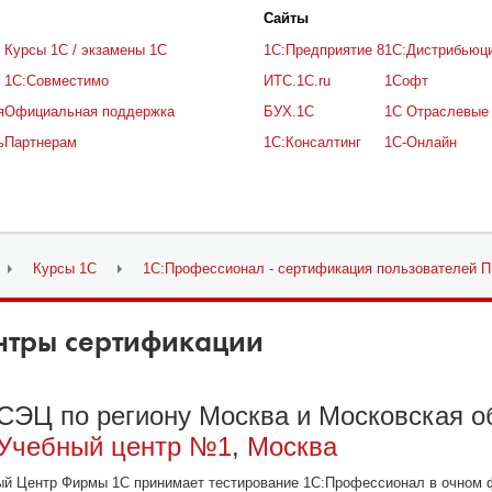
Cайты
Курсы 1С / экзамены 1С
1С:Предприятие 8
1С:Дистрибьюц
1С:Совместимо
ИТС.1C.ru
1Софт
я
Официальная поддержка
БУХ.1С
1С Отраслевые
ь
Партнерам
1С:Консалтинг
1С-Онлайн
Курсы 1С
1С:Профессионал - сертификация пользователей П
нтры сертификации
СЭЦ по региону Москва и Московская о
Учебный центр №1
,
Москва
ый Центр Фирмы 1С принимает тестирование 1С:Профессионал в очном