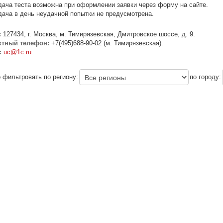
ача теста возможна при оформлении заявки через форму на сайте.
ача в день неудачной попытки не предусмотрена.
:
127434, г. Москва, м. Тимирязевская, Дмитровское шоссе, д. 9.
ктный телефон:
+7(495)688-90-02 (м. Тимирязевская).
:
uc@1c.ru
.
 фильтровать по региону:
по городу: