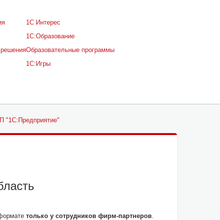
ия
1С Интерес
1С:Образование
 решения
Образовательные программы
1С:Игры
П "1С:Предприятие"
бласть
 формате
только у сотрудников фирм-партнеров
.