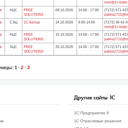
mori@1c-batyr.
а
АЦС
FREE
08.10.2026
14:00 - 17:00
(7172) 571-43
SOLUTIONS
pakira2710@ma
а
СЭЦ
1С-Батыр
14.10.2026
9.00-14.00
(7172) 36-42-
mori@1c-batyr.
а
АЦС
FREE
15.10.2026
14:00 - 17:00
(7172) 571-43
SOLUTIONS
pakira2710@ma
а
АЦС
FREE
20.10.2026
14:00 - 17:00
(7172) 571-43
SOLUTIONS
pakira2710@ma
ницы:
1
·
2
·
3
Другие сайты
1
С
1С:Предприятие 8
ам
1С Отраслевые решения