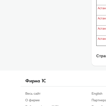
Астан
Астан
Астан
Астан
Стра
Фирма
1
С
Весь сайт
English
О фирме
Партнер