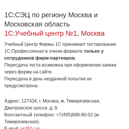
1С:Образование
1С:СЭЦ по региону Москва и
Образовательные программы
Московская область
1С:Игры
1С:Учебный центр №1
,
Москва
Учебный Центр Фирмы 1С принимает тестирование
1С:Профессионал в очном формате
только у
сотрудников фирм-партнеров
.
Пересдача теста возможна при оформлении заявки
через форму на сайте.
Пересдача в день неудачной попытки не
предусмотрена.
Адрес:
127434, г. Москва, м. Тимирязевская,
Дмитровское шоссе, д. 9.
Контактный телефон:
+7(495)688-90-02 (м.
Тимирязевская).
E-mail:
uc@1c.ru
.