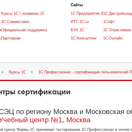
Cайты
Курсы 1С / экзамены 1С
1С:Предприятие 8
1С:Дистрибьюц
1С:Совместимо
ИТС.1C.ru
1Софт
я
Официальная поддержка
БУХ.1С
1С Отраслевые
ь
Партнерам
1С:Консалтинг
1С-Онлайн
Курсы 1С
1С:Профессионал - сертификация пользователей П
нтры сертификации
СЭЦ по региону Москва и Московская о
Учебный центр №1
,
Москва
ый Центр Фирмы 1С принимает тестирование 1С:Профессионал в очном