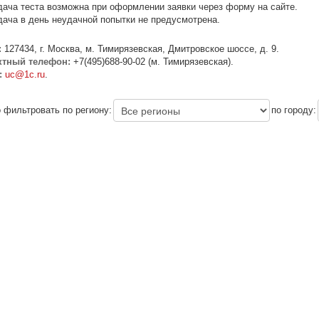
ача теста возможна при оформлении заявки через форму на сайте.
ача в день неудачной попытки не предусмотрена.
:
127434, г. Москва, м. Тимирязевская, Дмитровское шоссе, д. 9.
ктный телефон:
+7(495)688-90-02 (м. Тимирязевская).
:
uc@1c.ru
.
 фильтровать по региону:
по городу: