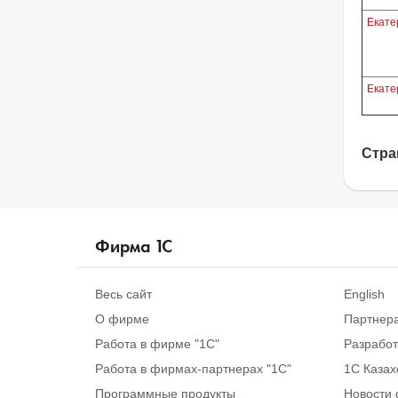
Екате
Екате
Стра
Фирма
1
С
Весь сайт
English
О фирме
Партнер
Работа в фирме "1С"
Разрабо
Работа в фирмах-партнерах "1С"
1С Казах
Программные продукты
Новости 