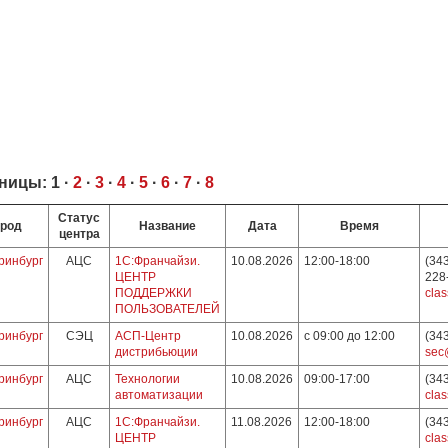
ницы:
1
·
2
·
3
·
4
·
5
·
6
·
7
·
8
Статус
ород
Название
Дата
Время
центра
ринбург
АЦС
1С:Франчайзи.
10.08.2026
12:00-18:00
(343
ЦЕНТР
228
ПОДДЕРЖКИ
clas
ПОЛЬЗОВАТЕЛЕЙ
ринбург
СЭЦ
АСП-Центр
10.08.2026
с 09:00 до 12:00
(34
дистрибьюции
sec
ринбург
АЦС
Технологии
10.08.2026
09:00-17:00
(34
автоматизации
clas
ринбург
АЦС
1С:Франчайзи.
11.08.2026
12:00-18:00
(34
ЦЕНТР
clas