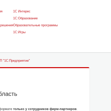
ия
1С Интерес
1С:Образование
 решения
Образовательные программы
1С:Игры
П "1С:Предприятие"
бласть
 формате
только у сотрудников фирм-партнеров
.