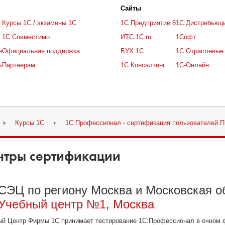
Cайты
Курсы 1С / экзамены 1С
1С:Предприятие 8
1С:Дистрибьюц
1С:Совместимо
ИТС.1C.ru
1Софт
я
Официальная поддержка
БУХ.1С
1С Отраслевые
ь
Партнерам
1С:Консалтинг
1С-Онлайн
Курсы 1С
1С:Профессионал - сертификация пользователей П
нтры сертификации
СЭЦ по региону Москва и Московская о
Учебный центр №1
,
Москва
ый Центр Фирмы 1С принимает тестирование 1С:Профессионал в очном