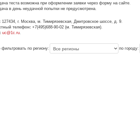
ача теста возможна при оформлении заявки через форму на сайте.
ача в день неудачной попытки не предусмотрена.
:
127434, г. Москва, м. Тимирязевская, Дмитровское шоссе, д. 9.
ктный телефон:
+7(495)688-90-02 (м. Тимирязевская).
:
uc@1c.ru
.
 фильтровать по региону:
по городу: