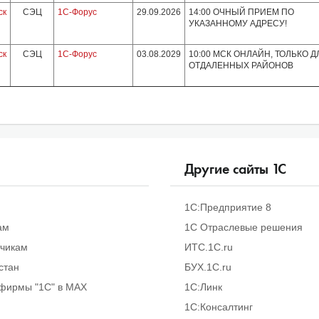
ск
СЭЦ
1С-Форус
29.09.2026
14:00 ОЧНЫЙ ПРИЕМ ПО
УКАЗАННОМУ АДРЕСУ!
ск
СЭЦ
1С-Форус
03.08.2029
10:00 МСК ОНЛАЙН, ТОЛЬКО Д
ОТДАЛЕННЫХ РАЙОНОВ
Другие сайты
1
С
1С:Предприятие 8
ам
1С Отраслевые решения
тчикам
ИТС.1C.ru
стан
БУХ.1С.ru
фирмы "1С" в MAX
1С:Линк
1С:Консалтинг