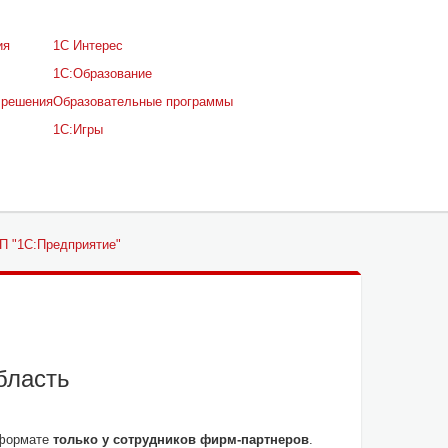
ия
1С Интерес
1С:Образование
 решения
Образовательные программы
1С:Игры
П "1С:Предприятие"
бласть
 формате
только у сотрудников фирм-партнеров
.