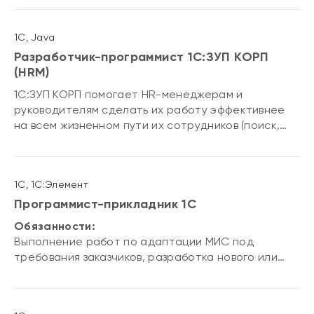
1С, Java
Разработчик-программист 1С:ЗУП КОРП
(HRM)
1С:ЗУП КОРП помогает HR-менеджерам и
руководителям сделать их работу эффективнее
на всем жизненном пути их сотрудников (поиск,
адаптация, обучение, оценка, мотивация,
аналитика и многое другое). Для клиентов очень
круто, что, благодаря автоматизации на 1С вся
1С, 1С:Элемент
информация о сотрудниках, включая зарплату и
кадровые данные, от формулировки и размещения
Программист-прикладник 1С
вакансии до анализа причин увольнения — в одной
Обязанности:
системе, с разделением прав, и нет
Выполнение работ по адаптации МИС под
необходимости интегрировать несколько систем
требования заказчиков, разработка нового или
разных производителей.
совершенствование существующего
функционала.