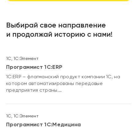
Выбирай свое направление
и продолжай историю с нами!
1С, 1С:Элемент
Программист 1С:ERP
1С:ERP – флагманский продукт компании 1С, на
котором автоматизированы передовые
предприятия страны.
Приглашаем стать частью команды,
разрабатывающий самый мощный продукт в
стране для автоматизации компаний, поработать
1С, 1С:Элемент
с передовыми технологиями и изучить лучшие
практики. Принять участие в перспективных и
Программист 1С:Медицина
значимых проектах.