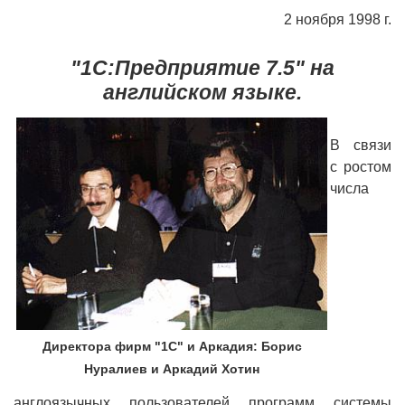
2 ноября 1998 г.
1С:Образование
Образовательные программы
"1С:Предприятие 7.5" на
английском языке.
1С:Игры
В связи
с ростом
числа
Директора фирм "1С" и Аркадия: Борис
Нуралиев и Аркадий Хотин
англоязычных пользователей программ системы