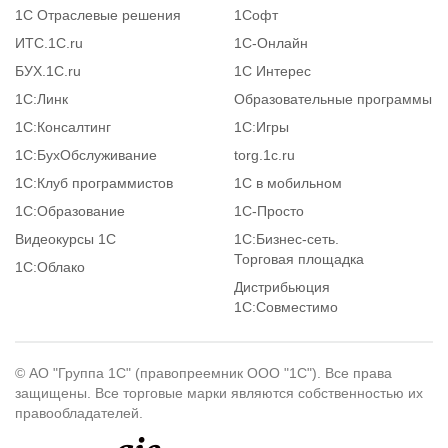
1С Отраслевые решения
1Софт
ИТС.1C.ru
1С-Онлайн
БУХ.1С.ru
1С Интерес
1С:Линк
Образовательные программы
1С:Консалтинг
1С:Игры
1С:БухОбслуживание
torg.1c.ru
1С:Клуб программистов
1С в мобильном
1С:Образование
1C-Просто
Видеокурсы 1С
1С:Бизнес-сеть.
Торговая площадка
1С:Облако
Дистрибьюция
1С:Совместимо
© АО "Группа 1С" (правопреемник ООО "1С"). Все права
защищены. Все торговые марки являются собственностью их
правообладателей.