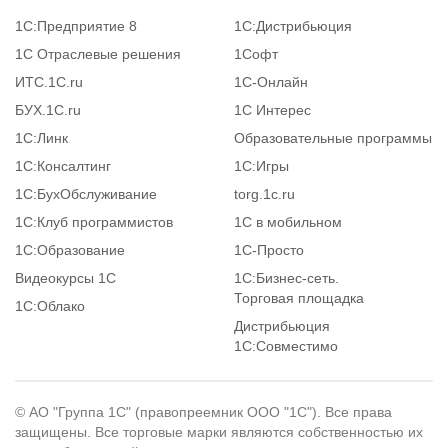
1С:Предприятие 8
1С:Дистрибьюция
1С Отраслевые решения
1Софт
ИТС.1C.ru
1С-Онлайн
БУХ.1С.ru
1С Интерес
1С:Линк
Образовательные программы
1С:Консалтинг
1С:Игры
1С:БухОбслуживание
torg.1c.ru
1С:Клуб программистов
1С в мобильном
1С:Образование
1C-Просто
Видеокурсы 1С
1С:Бизнес-сеть.
Торговая площадка
1С:Облако
Дистрибьюция
1С:Совместимо
© АО "Группа 1С" (правопреемник ООО "1С"). Все права
защищены. Все торговые марки являются собственностью их