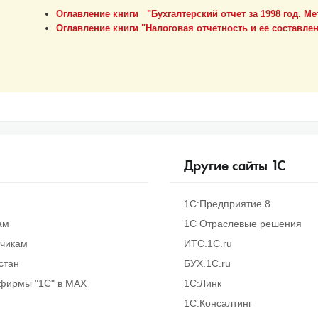
Оглавление книги "Бухгалтерский отчет за 1998 год. 
Оглавление книги "Налоговая отчетность и ее составлен
Другие сайты
1
С
1С:Предприятие 8
ам
1С Отраслевые решения
тчикам
ИТС.1C.ru
стан
БУХ.1С.ru
фирмы "1С" в MAX
1С:Линк
1С:Консалтинг