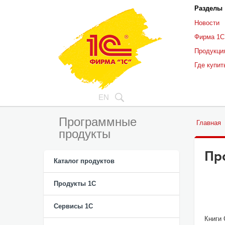
Разделы
Новости
Фирма 1С
Продукци
Где купит
EN
Программные
Главная
продукты
Пр
Каталог продуктов
С.А. 
Продукты 1С
"Бухг
"Нало
Сервисы 1С
Книги 