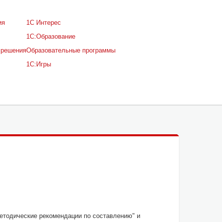
ия
1С Интерес
1С:Образование
 решения
Образовательные программы
1С:Игры
лению"
Методические рекомендации по составлению" и