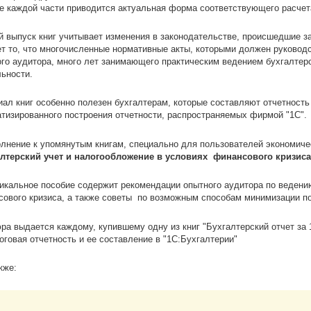
е каждой части приводится актуальная форма соответствующего расчета
 выпуск книг учитывает изменения в законодательстве, происшедшие з
т то, что многочисленные нормативные акты, которыми должен руководс
го аудитора, много лет занимающего практическим ведением бухгалтерс
ьности.
ал книг особенно полезен бухгалтерам, которые составляют отчетность
тизированного построения отчетности, распространяемых фирмой "1С".
олнение к упомянутым книгам, специально для пользователей экономич
алтерский учет и налогообложение в условиях финансового кризиса
никальное пособие содержит рекомендации опытного аудитора по веден
ового кризиса, а также советы по возможным способам минимизации по
а выдается каждому, купившему одну из книг "Бухгалтерский отчет за 
оговая отчетность и ее составление в "1С:Бухгалтерии"
кже: