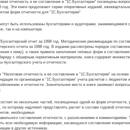
овая отчетность и ее составление в "1С:Бухгалтерии" посвящены вопро
8 год. Эти книги продолжают серию оперативных изданий, ежекварталь
ктом форм отчетности для "1С:Бухгалтерии".
могут быть использованы бухгалтерами и аудиторами, занимающимися с
ю, так и на компьютере.
"Бухгалтерский отчет за 1998 год. Методические рекомендации по сост
терского отчета за 1998 год. В издании рассмотрены порядок составлени
ения к нему), а также правила заполнения типовых форм и составления
 Наряду с обширным нормативным материалом, книга содержит множест
ы бухгалтерского учета и отчетности.
е "Налоговая отчетность и ее составление в "1С:Бухгалтерии" на основ
ндации по организации в "1С:Бухгалтерии" учета расчетов с бюджето
обложению и отчетности. Значительное место в книге занимают вопросы
.
состоит из нескольких частей, посвященных одной из форм отчетности, 
, по которому надлежит представлять расчет в составе годовой отчетно
ентов, необходимых
авильного составления отчетности, с разъяснениями и комментариями. 
ть всю необходимую информацию, касающуюся составления конкретного 
ации в других источниках.