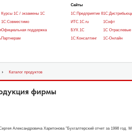
Cайты
Курсы 1С / экзамены 1С
1С:Предприятие 8
1С:Дистрибьюц
1С:Совместимо
ИТС.1C.ru
1Софт
я
Официальная поддержка
БУХ.1С
1С Отраслевые
ь
Партнерам
1С:Консалтинг
1С-Онлайн
Каталог продуктов
одукция фирмы
Харитонов
алтерский отчет за 1998 год. Методические рекомендации по состав
говая отчетность и ее составление в "1С:Бухгалтерии"
Сергея Александровича Харитонова "Бухгалтерский отчет за 1998 год. 