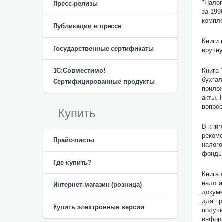
"Налог
Пресс-релизы
за 199
компле
Публикации в прессе
Книги 
Государственные сертификаты
вручну
Книга 
1С:Совместимо!
бухгал
Сертифицированные продукты
прилож
акты.
вопрос
Купить
В книг
рекоме
Прайс-листы
налого
фонды
Где купить?
Книга 
налога
Интернет-магазин (розница)
докум
для пр
Купить электронные версии
получи
информ