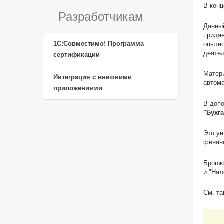
В конц
Разработчикам
Данный
придае
1С:Совместимо! Программа
опытно
деятел
сертификации
Матери
Интеграция с внешними
автома
приложениями
В доп
"Бухг
Это у
финанс
Брошюр
и "Нал
См. та