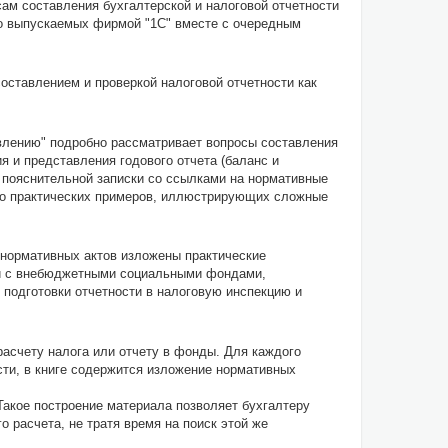
сам составления бухгалтерской и налоговой отчетности
но выпускаемых фирмой "1С" вместе с очередным
оставлением и проверкой налоговой отчетности как
авлению" подробно рассматривает вопросы составления
я и представления годового отчета (баланс и
 пояснительной записки со ссылками на нормативные
во практических примеров, иллюстрирующих сложные
е нормативных актов изложены практические
м и с внебюджетными социальными фондами,
 подготовки отчетности в налоговую инспекцию и
расчету налога или отчету в фонды. Для каждого
сти, в книге содержится изложение нормативных
Такое построение материала позволяет бухгалтеру
расчета, не тратя время на поиск этой же