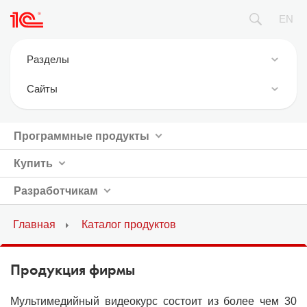
EN
Разделы
Новости
Cайты
Фирма 1С
1С:Предприятие 8
Продукция
Программные продукты
ИТС.1C.ru
Где купить
Купить
БУХ.1С
Курсы 1С / экзамены 1С
1С:Консалтинг
Разработчикам
1С:Совместимо
1С:Дистрибьюция
Главная
Каталог продуктов
Официальная поддержка
1Софт
Партнерам
1С Отраслевые решения
Продукция фирмы
1С-Онлайн
Мультимедийный видеокурс состоит из более чем 30
1С Интерес