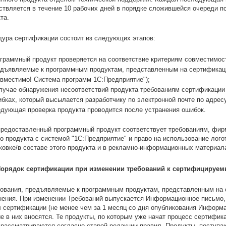
твляется в течение 10 рабочих дней в порядке сложившейся очереди п
кта.
дура сертификации состоит из следующих этапов:
граммный продукт проверяется на соответствие критериям совместимост
дъявляемые к программным продуктам, представленным на сертификаци
вместимо! Система программ 1С:Предприятие");
лучае обнаружения несоответствий продукта требованиям сертификации
бках, который высылается разработчику по электронной почте по адресу
дующая проверка продукта проводится после устранения ошибок.
редоставленный программный продукт соответствует требованиям, фир
о продукта с системой "1С:Предприятие" и право на использование лог
ковке/в составе этого продукта и в рекламно-информационных материал
 Порядок сертификации при изменении требований к сертифицируе
ования, предъявляемые к программным продуктам, представленным на 
ения. При изменении Требований выпускается Информационное письмо, 
 сертификации (не менее чем за 1 месяц со дня опубликования Информа
е в них вносятся. Те продукты, по которым уже начат процесс сертифик
 рассматриваются согласно старой редакции правил. Продукты, поступ