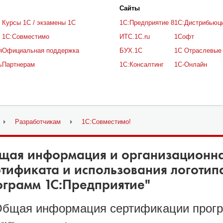
Cайты
Курсы 1С / экзамены 1С
1С:Предприятие 8
1С:Дистрибьюц
1С:Совместимо
ИТС.1C.ru
1Софт
я
Официальная поддержка
БУХ.1С
1С Отраслевые
ь
Партнерам
1С:Консалтинг
1С-Онлайн
Разработчикам
1C:Совместимо!
щая информация и организационна
ртификата и использования логотип
ограмм
1
С:Предприятие"
Общая информация сертификации прог