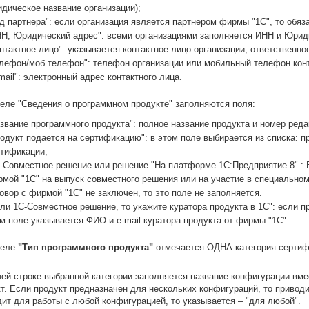
дическое название организации);
д партнера": если организация является партнером фирмы "1С", то обяз
Н, Юридический адрес": всеми организациями заполняется ИНН и Юрид
нтактное лицо": указывается контактное лицо организации, ответственно
лефон/моб.телефон": телефон организации или мобильный телефон конт
mail": электронный адрес контактного лица.
еле "Сведения о программном продукте" заполняются поля:
звание программного продукта": полное название продукта и номер реда
одукт подается на сертификацию": в этом поле выбирается из списка: 
тификации;
-Совместное решение или решение "На платформе 1С:Предприятие 8" : В
мой "1С" на выпуск совместного решения или на участие в специальном
овор с фирмой "1С" не заключен, то это поле не заполняется.
ли 1С-Совместное решение, то укажите куратора продукта в 1С": если п
м поле указывается ФИО и e-mail куратора продукта от фирмы "1С".
деле
"Тип программного продукта"
отмечается ОДНА категория сертиф
ей строке выбранной категории заполняется название конфигурации вме
т. Если продукт предназначен для нескольких конфигураций, то приводи
ит для работы с любой конфигурацией, то указывается – "для любой".