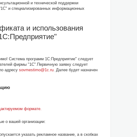
нсультационной и технической поддержки
 "1С" и специализированных информационных
ификата и использования
1С:Предприятие"
имо! Система программ 1С:Предприятие" следует
вателей фирмы "1С".Первичную заявку следует
 по адресу
sovmestimo@1c.ru
. Далее будет назначен
ацию
дактируемом формате.
е о вашей организации:
опускается указать рекламное название, а в скобках