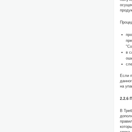
осущес
проду
Проце
про
пре
"Со
в с
оши
сле
Если п
данног
на упа
2.2.6
В Треб
дополн
правил
которы
срока,