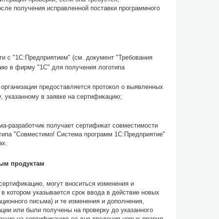
осле получения исправленной поставки программного
и с "1С:Предприятием" (см. документ "Требования
ю в фирму "1С" для получения логотипа
 организации предоставляется протокол о выявленных
, указанному в заявке на сертификацию;
ма-разработчик получает сертификат совместимости
отипа "Совместимо! Система программ 1С:Предприятие"
ах.
мым продуктам
сертификацию, могут вноситься изменения и
в котором указывается срок ввода в действие новых
ционного письма) и те изменения и дополнения,
ации или были получены на проверку до указанного
ающие на сертификацию со дня введения новых правил,