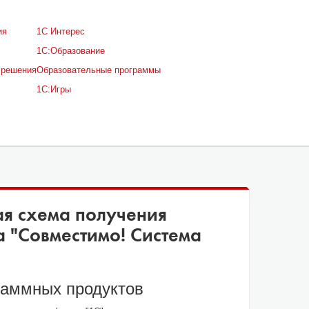
ия
1С Интерес
1С:Образование
 решения
Образовательные программы
1С:Игры
я схема получения
а "Совместимо! Система
раммных продуктов