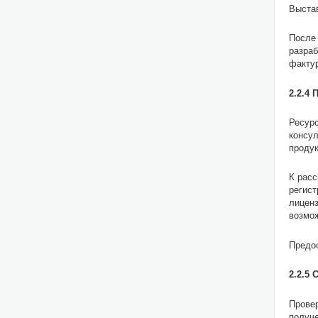
Выстав
После 
разраб
фактур
2.2.4
Ресурс
консул
продук
К расс
регист
лиценз
возмож
Предос
2.2.5
Провер
получе