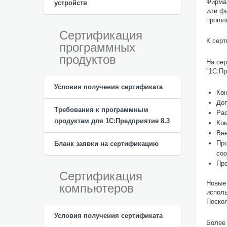
Фирма 
устройств
или фи
прошли
Сертификация
К серт
программных
продуктов
На се
"1С:Пр
Условия получения сертификата
Кон
Доп
Требования к программным
Рас
продуктам для 1С:Предприятие 8.3
Ком
Вне
Про
Бланк заявки на сертификацию
соо
Про
Сертификация
Новые
компьютеров
исполь
Поскол
Условия получения сертификата
Более