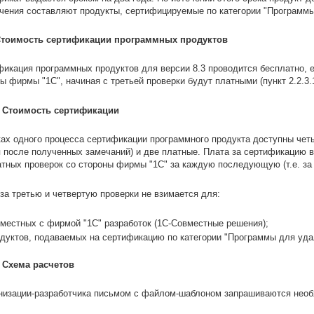
ения составляют продукты, сертифицируемые по категории "Программы
 Стоимость сертификации программных продуктов
икация программных продуктов для версии 8.3 проводится бесплатно, е
ы фирмы "1С", начиная с третьей проверки будут платными (пункт 2.2.3.1
.1 Стоимость сертификации
ах одного процесса сертификации программного продукта доступны четы
 после полученных замечаний) и две платные. Плата за сертификацию в
тных проверок со стороны фирмы "1С" за каждую последующую (т.е. за т
за третью и четвертую проверки не взимается для:
местных с фирмой "1С" разработок (1С-Совместные решения);
дуктов, подаваемых на сертификацию по категории "Программы для уда
2 Схема расчетов
анизации-разработчика письмом с файлом-шаблоном запрашиваются необ