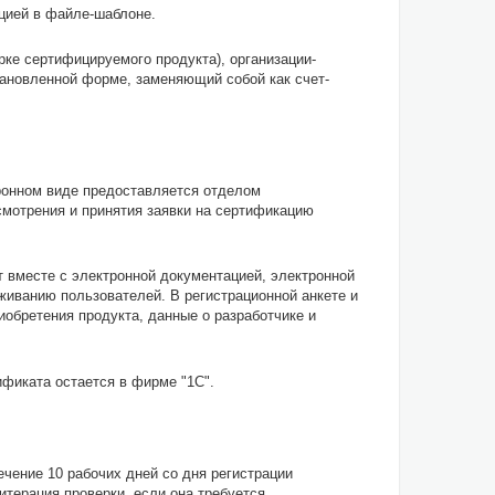
цией в файле-шаблоне.
рке сертифицируемого продукта), организации-
ановленной форме, заменяющий собой как счет-
ронном виде предоставляется отделом
смотрения и принятия заявки на сертификацию
т вместе с электронной документацией, электронной
живанию пользователей. В регистрационной анкете и
обретения продукта, данные о разработчике и
фиката остается в фирме "1С".
ечение 10 рабочих дней со дня регистрации
терация проверки, если она требуется,