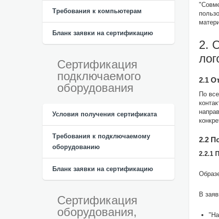
"Совме
Требования к компьютерам
польз
матери
Бланк заявки на сертификацию
2. 
лог
Сертификация
подключаемого
2.1 О
оборудования
По все
контак
направ
Условия получения сертификата
конкре
Требования к подключаемому
2.2 
оборудованию
2.2.1
Бланк заявки на сертификацию
Образ
В заяв
Сертификация
оборудования,
"На