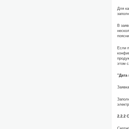
Для к
заполн
В заяв
нескол
поясни
Если 
конфиг
продук
этом с
"Дата
Заявка
Заполн
электр
2.2.2
Сертиф