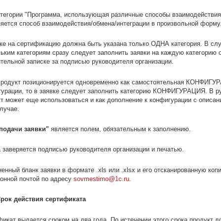
атегории "Программа, использующая различные способы взаимодействия
яется способ взаимодействия/обмена/интеграции в произвольной форму
ке на сертификацию должна быть указана только ОДНА категория. В сл
ьким категориям сразу следует заполнить заявки на каждую категорию 
тельной записке за подписью руководителя организации.
продукт позиционируется одновременно как самостоятельная КОНФИГ
урации, то в заявке следует заполнить категорию КОНФИГУРАЦИЯ. В ру
т может еще использоваться и как дополнение к конфигурации с описан
лучае.
 подачи заявки"
является полем, обязательным к заполнению.
 заверяется подписью руководителя организации и печатью.
енный бланк заявки в формате .xls или .xlsx и его отсканированную коп
онной почтой по адресу
sovmestimo@1c.ru
.
 Срок действия сертификата
икат выдается сроком на два года. По истечении этого срока продукт 