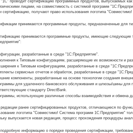
"1С" проводит сертификацию программных продуктов, выпускаемых как 
зическими лицами, на совместимость с системой программ "1С:Предпри
 сертификацию, получают право использования логотипа "Совместимо!
ификации принимаются программные продукты, предназначенные для ти
ртификацию принимаются программные продукты, имеющие следующие т
едприятие":
фигурации, разработанные в среде "1С:Предприятие".
олнения к Типовым конфигурациям, расширяющие их возможности и раз
ширения к Типовым конфигурациям, разработанные в среде "1С:Предпри
плекты сервисных отчетов и обработок, разработанные в среде "1С:Пре
шние компоненты, разработанные на основе технологии создания внешн
граммы для удаленного банковского обслуживания и шлюзы/шины для 
тветствующие стандарту DirectBank.
граммы, использующие различные способы взаимодействия и обмена д
 редакции ранее сертифицированных продуктов, отличающиеся по функц
зование логотипа "Совместимо! Система программ 1С:Предприятие" тол
ьку выпускается новая редакция, процесс прохождения процедуры анал
 подробную информацию о порядке проведения сертификации, требовани