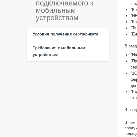
подключаемого к
юри
мобильным
"Ко
устройствам
"ИН
"Ко
"Те
Условия получения сертификата
"E-
В разд
Требования к мобильным
устройствам
"На
"Пр
сер
"1С
фир
дог
"Ес
это
В раз
В нижн
продук
подход