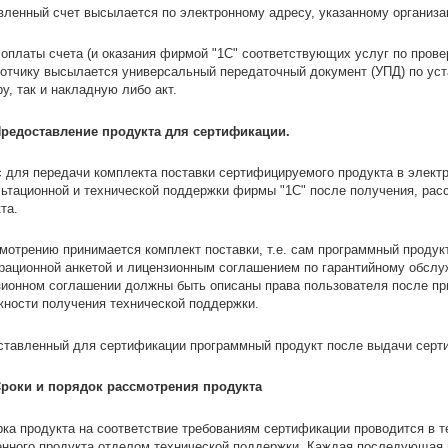
ленный счет высылается по электронному адресу, указанному организа
оплаты счета (и оказания фирмой "1С" соответствующих услуг по прове
отчику высылается универсальный передаточный документ (УПД) по уст
у, так и накладную либо акт.
 Предоставление продукта для сертификации.
 для передачи комплекта поставки сертифицируемого продукта в элект
ьтационной и технической поддержки фирмы "1С" после получения, рас
та.
мотрению принимается комплект поставки, т.е. сам программный продук
рационной анкетой и лицензионным соглашением по гарантийному обслу
ионном соглашении должны быть описаны права пользователя после при
ности получения технической поддержки.
тавленный для сертификации программный продукт после выдачи серти
 Сроки и порядок рассмотрения продукта
ка продукта на соответствие требованиям сертификации проводится в т
нного продукта отделом технической поддержки. Каждая последующая и