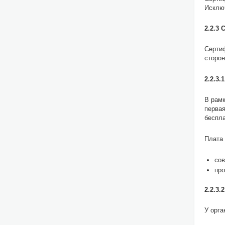
Исключ
2.2.3
Сертиф
сторон
2.2.3
В рамк
первая
беспла
Плата 
сов
про
2.2.3.
У орг