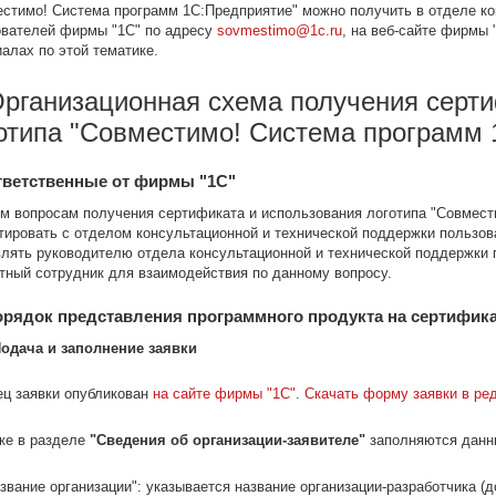
стимо! Система программ 1С:Предприятие" можно получить в отделе ко
ователей фирмы "1С" по адресу
sovmestimo@1c.ru
, на веб-сайте фирмы
алах по этой тематике.
Организационная схема получения серт
отипа "Совместимо! Система программ 
тветственные от фирмы "1С"
м вопросам получения сертификата и использования логотипа "Совмест
тировать с отделом консультационной и технической поддержки пользо
лять руководителю отдела консультационной и технической поддержки
тный сотрудник для взаимодействия по данному вопросу.
Порядок представления программного продукта на сертифик
 Подача и заполнение заявки
ец заявки опубликован
на сайте фирмы "1С"
.
Скачать форму заявки в ре
ке в разделе
"Сведения об организации-заявителе"
заполняются данны
звание организации": указывается название организации-разработчика (д