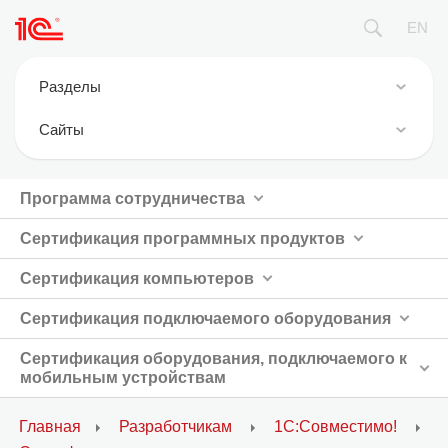
EN
Разделы
Новости
Cайты
Фирма 1С
1С:Предприятие 8
Продукция
Программа сотрудничества
ИТС.1C.ru
Где купить
Сертификация программных продуктов
БУХ.1С
Курсы 1С / экзамены 1С
1С:Консалтинг
Сертификация компьютеров
1С:Совместимо
1С:Дистрибьюция
Сертификация подключаемого оборудования
Официальная поддержка
1Софт
Сертификация оборудования, подключаемого к
Партнерам
мобильным устройствам
1С Отраслевые решения
1С-Онлайн
Главная
Разработчикам
1C:Совместимо!
1С Интерес