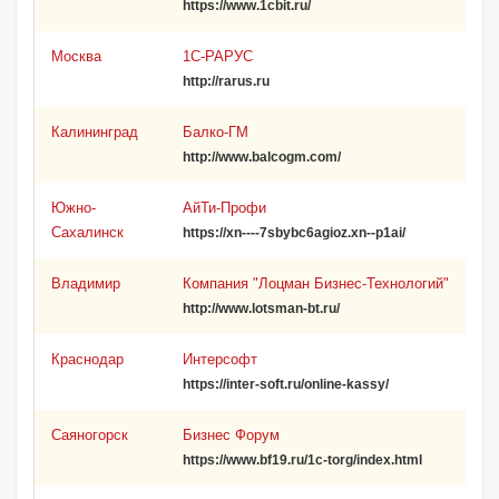
https://www.1cbit.ru/
Москва
1С-РАРУС
http://rarus.ru
Калининград
Балко-ГМ
http://www.balcogm.com/
Южно-
АйТи-Профи
Сахалинск
https://xn----7sbybc6agioz.xn--p1ai/
Владимир
Компания "Лоцман Бизнес-Технологий"
http://www.lotsman-bt.ru/
Краснодар
Интерсофт
https://inter-soft.ru/online-kassy/
Саяногорск
Бизнес Форум
https://www.bf19.ru/1c-torg/index.html