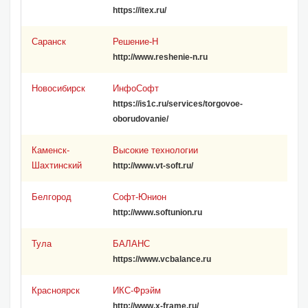
https://itex.ru/
Саранск
Решение-Н
http://www.reshenie-n.ru
Новосибирск
ИнфоСофт
https://is1c.ru/services/torgovoe-
oborudovanie/
Каменск-
Высокие технологии
Шахтинский
http://www.vt-soft.ru/
Белгород
Софт-Юнион
http://www.softunion.ru
Тула
БАЛАНС
https://www.vcbalance.ru
Красноярск
ИКС-Фрэйм
http://www.x-frame.ru/