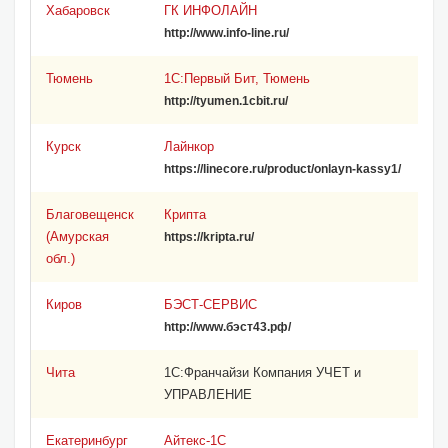
Хабаровск
ГК ИНФОЛАЙН
http://www.info-line.ru/
Тюмень
1С:Первый Бит, Тюмень
http://tyumen.1cbit.ru/
Курск
Лайнкор
https://linecore.ru/product/onlayn-kassy1/
Благовещенск
Крипта
(Амурская
https://kripta.ru/
обл.)
Киров
БЭСТ-СЕРВИС
http://www.бэст43.рф/
Чита
1С:Франчайзи Компания УЧЕТ и
УПРАВЛЕНИЕ
Екатеринбург
Айтекс-1С