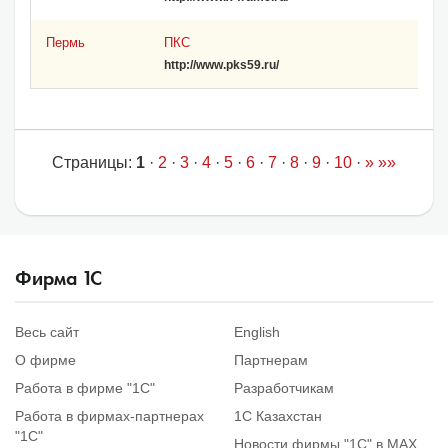
Пермь
ПКС
http://www.pks59.ru/
Страницы:
1
·
2
·
3
·
4
·
5
·
6
·
7
·
8
·
9
·
10
·
»
»»
Фирма
1
С
Весь сайт
English
О фирме
Партнерам
Работа в фирме "1С"
Разработчикам
Работа в фирмах-партнерах
1С Казахстан
"1С"
Новости фирмы "1С" в MAX