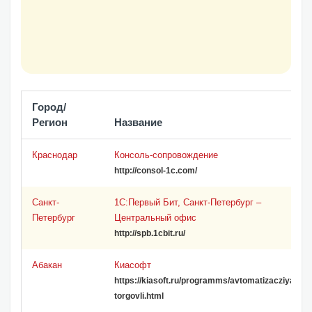
Город/
Регион
Название
Краснодар
Консоль-сопровождение
http://consol-1c.com/
Санкт-
1С:Первый Бит, Санкт-Петербург –
Петербург
Центральный офис
http://spb.1cbit.ru/
Абакан
Киасофт
https://kiasoft.ru/programms/avtomatizacziya-
torgovli.html