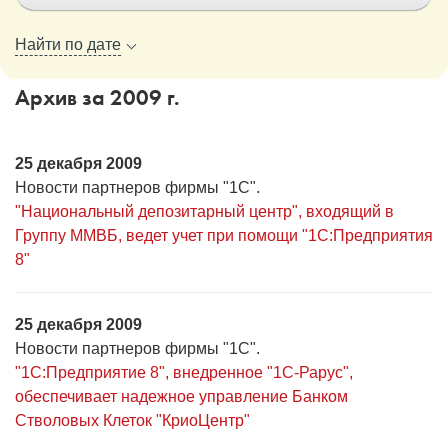
1С:Образование
Найти по дате
Образовательные программы
Архив за 2009 г.
1С:Игры
25 декабря 2009
Новости партнеров фирмы "1С".
"Национальный депозитарный центр", входящий в
Группу ММВБ, ведет учет при помощи "1С:Предприятия
8"
25 декабря 2009
Новости партнеров фирмы "1С".
"1С:Предприятие 8", внедренное "1С-Рарус",
обеспечивает надежное управление Банком
Стволовых Клеток "КриоЦентр"