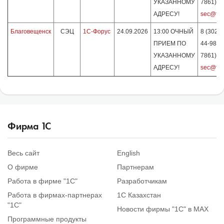
УКАЗАННОМУ
7861)
АДРЕСУ!
sec@for
Благовещенск
СЭЦ
1С-Форус
24.09.2026
13:00 ОЧНЫЙ
8 (3022)
ПРИЕМ ПО
44-98 (д
УКАЗАННОМУ
7861)
АДРЕСУ!
sec@for
Фирма
1
С
Весь сайт
English
О фирме
Партнерам
Работа в фирме "1С"
Разработчикам
Работа в фирмах-партнерах
1С Казахстан
"1С"
Новости фирмы "1С" в MAX
Программные продукты