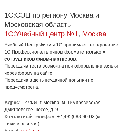
1С:Образование
1С:СЭЦ по региону Москва и
Образовательные программы
Московская область
1С:Игры
1С:Учебный центр №1
,
Москва
Учебный Центр Фирмы 1С принимает тестирование
1С:Профессионал в очном формате
только у
сотрудников фирм-партнеров
.
Пересдача теста возможна при оформлении заявки
через форму на сайте.
Пересдача в день неудачной попытки не
предусмотрена.
Адрес:
127434, г. Москва, м. Тимирязевская,
Дмитровское шоссе, д. 9.
Контактный телефон:
+7(495)688-90-02 (м.
Тимирязевская).
E-mail:
uc@1c.ru
.