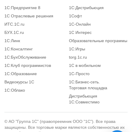
1С:Предприятие 8
1С:Дистрибьюция
1С Отраслевые решения
1Софт
ИТС.1C.ru
1С-Онлайн
БУХ.1С.ru
1С Интерес
1С:Линк
Образовательные программы
1С:Консалтинг
1С:Игры
1С:БухОбслуживание
torg.1c.ru
1С:Клуб программистов
1С в мобильном
1С:Образование
1C-Просто
Видеокурсы 1С
1С:Бизнес-сеть.
Торговая площадка
1С:Облако
Дистрибьюция
1С:Совместимо
© АО "Группа 1С" (правопреемник ООО "1С"). Все права
защищены. Все торговые марки являются собственностью их