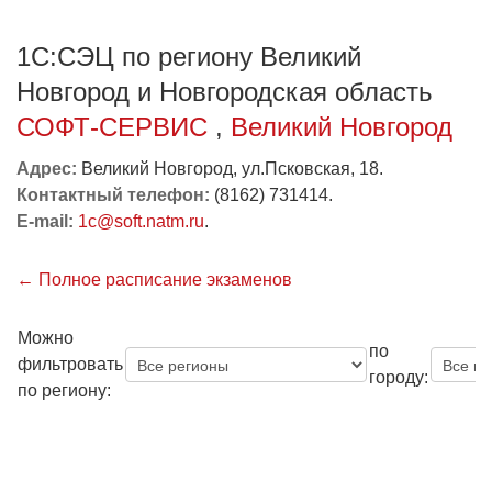
1С:Образование
1С:СЭЦ по региону Великий
Образовательные программы
Новгород и Новгородская область
1С:Игры
СОФТ-СЕРВИС
,
Великий Новгород
Адрес:
Великий Новгород, ул.Псковская, 18.
Контактный телефон:
(8162) 731414.
E-mail:
1c@soft.natm.ru
.
← Полное расписание экзаменов
Можно
по
фильтровать
городу:
по региону: